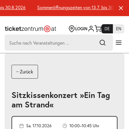
Zum
Seiteninhalt
is 30.8.2026
Sommeröffnungszeiten von 13.7. bis 30.8.2026
springen
LOGIN
DE
EN
Suchen
nach:
-
Suchtreffer:
Umsch+Alt+E
Zurück
zum
Anspringen
Sitzkissenkonzert »Ein Tag
am Strand«
Sa. 17.10.2026
10:00–10:45 Uhr