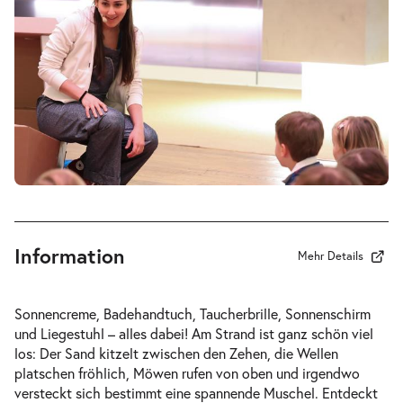
Do.
Do. 15.10.2026
15.10.2026
Tickets
10:00–10:45 Uhr
Sitzkissenkonzert »Ein Tag am
-
Strand«
Fr.
Fr. 16.10.2026
16.10.2026
Tickets
10:00–10:45 Uhr
Information
Mehr Details
Sonnencreme, Badehandtuch, Taucherbrille, Sonnenschirm
und Liegestuhl – alles dabei! Am Strand ist ganz schön viel
Sitzkissenkonzert »Ein Tag am
los: Der Sand kitzelt zwischen den Zehen, die Wellen
-
Strand«
platschen fröhlich, Möwen rufen von oben und irgendwo
Fr.
versteckt sich bestimmt eine spannende Muschel. Entdeckt