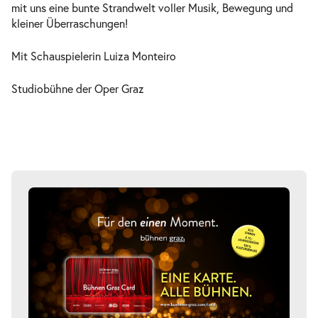
Fr. 16.10.2026
16.10.2026
mit uns eine bunte Strandwelt voller Musik, Bewegung und
Tickets
15:00–15:45 Uhr
kleiner Überraschungen!
Mit Schauspielerin Luiza Monteiro
Studiobühne der Oper Graz
Sitzkissenkonzert »Ein Tag am
-
Strand«
Sa.
Sa. 17.10.2026
17.10.2026
Ausverkauft
15:00–15:45 Uhr
Sitzkissenkonzert »Ein Tag am
-
Strand«
So.
So. 18.10.2026
18.10.2026
Tickets