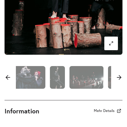
Wolf oder Rotkäppchens
-
Entscheidung aus dem Bauch heraus
Do.
Do. 17.12.2026
17.12.20
Tickets
10:30–11:30 Uhr
Information
Mehr Details