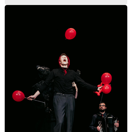
Wolf oder Rotkäppchens
Bildergalerie
überspringen
-
Entscheidung aus dem Bauch heraus
Mi.
Mi. 16.12.2026
16.12.2
Tickets
10:30–11:30 Uhr
Wolf oder Rotkäppchens
-
Entscheidung aus dem Bauch heraus
Mi.
Mi. 16.12.2026
16.12.2
Tickets
16:00–17:00 Uhr