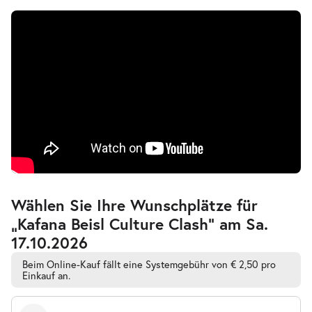
Zur
Wählen Sie Ihre Wunschplätze für
barrierefreien
„Kafana Beisl Culture Clash” am Sa.
automatischen
Bestplatzwahl
17.10.2026
Beim Online-Kauf fällt eine Systemgebühr von € 2,50 pro
Einkauf an.