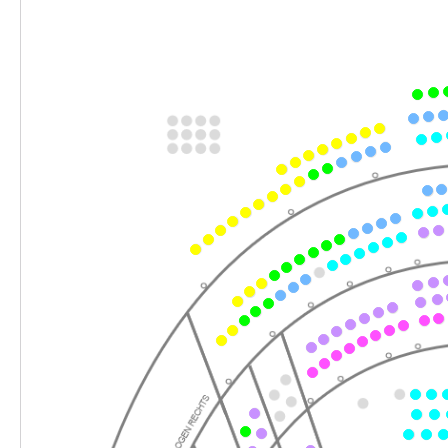
-
Die Waffen nieder!
Do.
Do. 05.11.2026
05.11.2026
Ticke
10:30 Uhr
-
Die Waffen nieder!
Di.
Di. 22.12.2026
22.12.2026
Ticke
19:30 Uhr