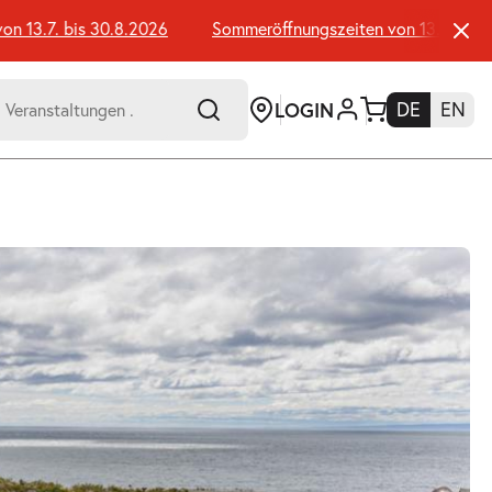
3.7. bis 30.8.2026
Sommeröffnungszeiten von 13.7. bis 30.
LOGIN
DE
EN
-
er:
Umsch+Alt+E
zum
Anspringen