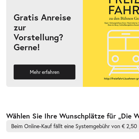
Gratis Anreise
zur
-
Die Waffen nieder!
Vorstellung?
Di.
Gerne!
Di. 29.09.2026
29.09.2026
Ticke
19:30 Uhr
Mehr erfahren
-
Die Waffen nieder!
Mi.
Mi. 30.09.2026
30.09.2026
Ticke
Zur
Wählen Sie Ihre Wunschplätze für „Die W
19:30 Uhr
barrierefreien
Beim Online-Kauf fällt eine Systemgebühr von € 2,50 
automatischen
Bestplatzwahl