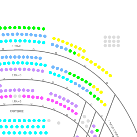
ts
ts