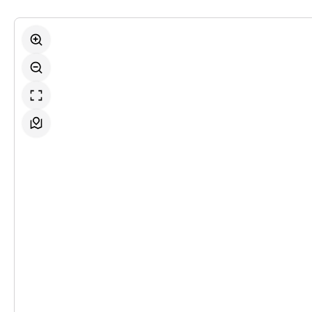
-
Die Waffen nieder!
Do.
Do. 08.10.2026
08.10.2026
Ticke
19:30 Uhr
-
Die Waffen nieder!
Sa.
Sa. 10.10.2026
10.10.2026
Ticke
19:30 Uhr
-
Die Waffen nieder!
So.