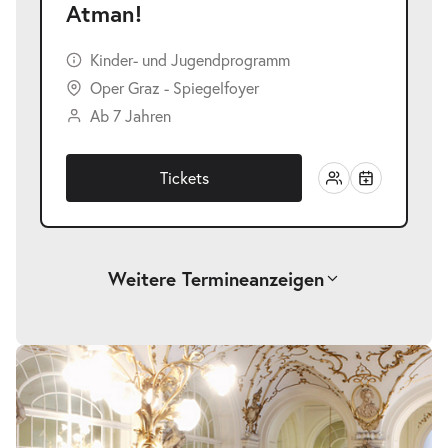
Atman!
Kinder- und Jugendprogramm
Oper Graz - Spiegelfoyer
Ab 7 Jahren
Tickets
Weitere Termine
anzeigen
-
Atman!
Mi.
Mi. 21.10.2026
21.10.2026
Tickets
10:00–11:00 Uhr