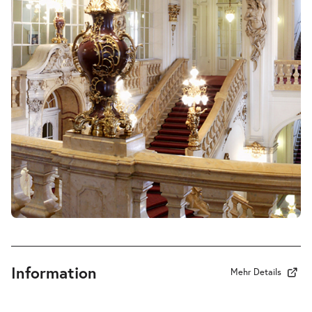
-
Atman!
Do.
Do. 29.10.2026
29.10.2026
Tickets
16:00–17:00 Uhr
Information
Mehr Details