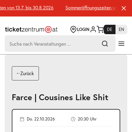
Zum
Seiteninhalt
n von 13.7. bis 30.8.2026
Sommeröffnungszeiten von 13.7. b
springen
LOGIN
DE
EN
Suchen
nach:
-
Suchtreffer:
Umsch+Alt+E
Zurück
zum
Anspringen
Farce | Cousines Like Shit
Do. 22.10.2026
20:30 Uhr