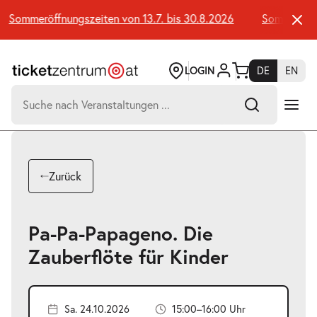
Zum
Seiteninhalt
Sommeröffnungszeiten von 13.7. bis 30.8.2026
Sommeröffnun
springen
LOGIN
DE
EN
Suchen
nach:
-
Suchtreffer:
Umsch+Alt+E
Zurück
zum
Anspringen
Pa-Pa-Papageno. Die
Zauberflöte für Kinder
Sa. 24.10.2026
15:00–16:00 Uhr