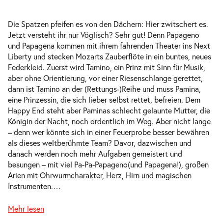
Mi. 30.09.2026
30.09.2026
Tickets
16:00–17:00 Uhr
Die Spatzen pfeifen es von den Dächern: Hier zwitschert es.
Jetzt versteht ihr nur Vöglisch? Sehr gut! Denn Papageno
und Papagena kommen mit ihrem fahrenden Theater ins Next
Liberty und stecken Mozarts Zauberflöte in ein buntes, neues
Federkleid. Zuerst wird Tamino, ein Prinz mit Sinn für Musik,
Pa-Pa-Papageno. Die Zauberflöte für
aber ohne Orientierung, vor einer Riesenschlange gerettet,
-
Kinder
dann ist Tamino an der (Rettungs-)Reihe und muss Pamina,
Do.
eine Prinzessin, die sich lieber selbst rettet, befreien. Dem
Do. 01.10.2026
01.10.2026
Ausverkauft
Happy End steht aber Paminas schlecht gelaunte Mutter, die
10:30–11:30 Uhr
Königin der Nacht, noch ordentlich im Weg. Aber nicht lange
– denn wer könnte sich in einer Feuerprobe besser bewähren
als dieses weltberühmte Team? Davor, dazwischen und
danach werden noch mehr Aufgaben gemeistert und
besungen – mit viel Pa-Pa-Papageno(und Papagena!), großen
Arien mit Ohrwurmcharakter, Herz, Hirn und magischen
Pa-Pa-Papageno. Die Zauberflöte für
Instrumenten.
…
-
Kinder
Sa.
Mehr lesen
Sa. 24.10.2026
24.10.2026
Tickets