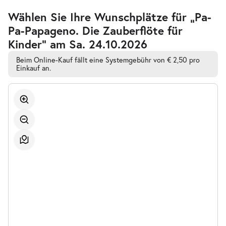
17:00–18:00 Uhr
Zur
Wählen Sie Ihre Wunschplätze für „Pa-
barrierefreien
Pa-Papageno. Die Zauberflöte für
automatischen
Bestplatzwahl
Kinder” am Sa. 24.10.2026
Beim Online-Kauf fällt eine Systemgebühr von € 2,50 pro
Einkauf an.