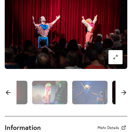
Di.
Di. 29.09.2026
29.09.2026
Tickets
10:30–11:30 Uhr
Pa-Pa-Papageno. Die Zauberflöte für
-
Kinder
Mi.
Mi. 30.09.2026
30.09.2026
Tickets
10:30–11:30 Uhr
Pa-Pa-Papageno. Die Zauberflöte für
-
Kinder
Information
Mi.
Mehr Details