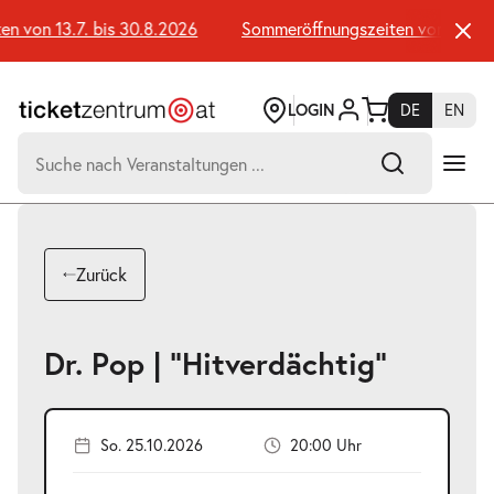
Zum
Seiteninhalt
von 13.7. bis 30.8.2026
Sommeröffnungszeiten von 13.7. bi
springen
LOGIN
DE
EN
Suchen
nach:
-
Suchtreffer:
Umsch+Alt+E
Zurück
zum
Anspringen
Dr. Pop | "Hitverdächtig"
So. 25.10.2026
20:00 Uhr