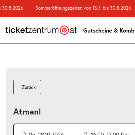
Zum
30.8.2026
Sommeröffnungszeiten von 13.7. bis 30.8.2026
Seiteninhalt
springen
Gutscheine & Komb
Zurück
Atman!
Do. 29.10.2026
16:00–17:00 Uhr