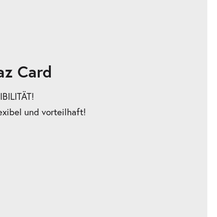
az Card
BILITÄT!
exibel und vorteilhaft!