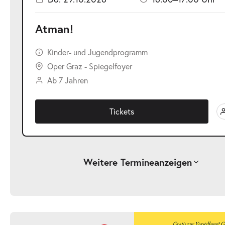
Atman!
Kinder- und Jugendprogramm
Oper Graz - Spiegelfoyer
Ab 7 Jahren
Tickets
Weitere Termine
anzeigen
-
Atman!
Mi.
Mi. 21.10.2026
21.10.2026
Ticke