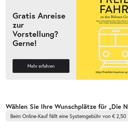
Gratis Anreise
zur
-
Die Nashörner
Vorstellung?
Mi.
Gerne!
Mi. 21.10.2026
21.10.2026
Ticke
19:30 Uhr
Mehr erfahren
-
Die Nashörner
Di.
Di. 27.10.2026
27.10.2026
Ticke
Zur
Wählen Sie Ihre Wunschplätze für „Die 
19:30 Uhr
barrierefreien
Beim Online-Kauf fällt eine Systemgebühr von € 2,50 
automatischen
Bestplatzwahl