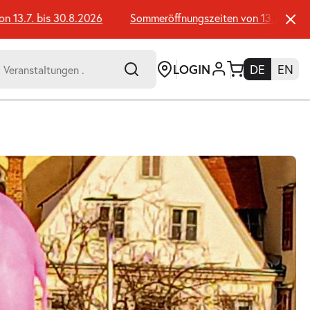
3.7. bis 30.8.2026
Sommeröffnungszeiten von 13.7. bis 30.8
LOGIN
DE
EN
-
er:
Umsch+Alt+E
zum
Anspringen