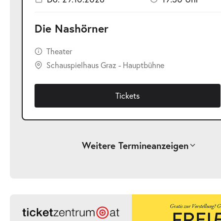
Die Nashörner
Theater
Schauspielhaus Graz - Hauptbühne
Tickets
Weitere Termine
anzeigen
-
Die Nashörner
Fr.
Fr. 16.10.2026
16.10.2026
Ticke
19:30 Uhr