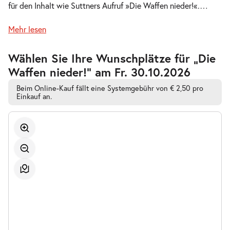
für den Inhalt wie Suttners Aufruf »Die Waffen nieder!«.
…
Do.
Do. 08.10.2026
08.10.2026
Tickets
Mehr lesen
19:30 Uhr
Zur
Wählen Sie Ihre Wunschplätze für „Die
barrierefreien
Waffen nieder!” am Fr. 30.10.2026
automatischen
Bestplatzwahl
Beim Online-Kauf fällt eine Systemgebühr von € 2,50 pro
-
Einkauf an.
Die Waffen nieder!
Sa.
Sa. 10.10.2026
10.10.2026
Tickets
19:30 Uhr
-
Die Waffen nieder!
So.
So. 11.10.2026
11.10.2026
Tickets
15:00 Uhr