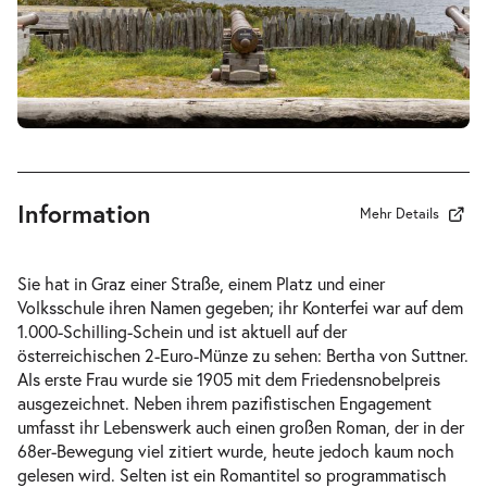
-
Die Waffen nieder!
Di.
Di. 29.09.2026
29.09.2026
Tickets
19:30 Uhr
Information
Mehr Details
-
Die Waffen nieder!
Sie hat in Graz einer Straße, einem Platz und einer
Mi.
Volksschule ihren Namen gegeben; ihr Konterfei war auf dem
Mi. 30.09.2026
30.09.2026
1.000-Schilling-Schein und ist aktuell auf der
Tickets
19:30 Uhr
österreichischen 2-Euro-Münze zu sehen: Bertha von Suttner.
Als erste Frau wurde sie 1905 mit dem Friedensnobelpreis
ausgezeichnet. Neben ihrem pazifistischen Engagement
umfasst ihr Lebenswerk auch einen großen Roman, der in der
68er-Bewegung viel zitiert wurde, heute jedoch kaum noch
gelesen wird. Selten ist ein Romantitel so programmatisch
-
Die Waffen nieder!