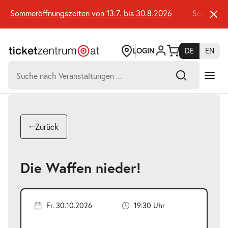
Zum
Seiteninhalt
Sommeröffnungszeiten von 13.7. bis 30.8.2026
Sommeröffnu
springen
LOGIN
DE
EN
Suchen
nach:
-
Suchtreffer:
Umsch+Alt+E
Zurück
zum
Anspringen
Die Waffen nieder!
Fr. 30.10.2026
19:30 Uhr