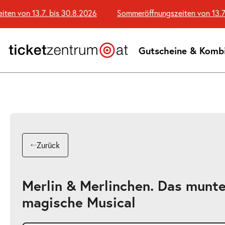
Zum
 von 13.7. bis 30.8.2026
Sommeröffnungszeiten von 13.7. b
Seiteninhalt
springen
Gutscheine & Komb
Zurück
Merlin & Merlinchen. Das munte
magische Musical