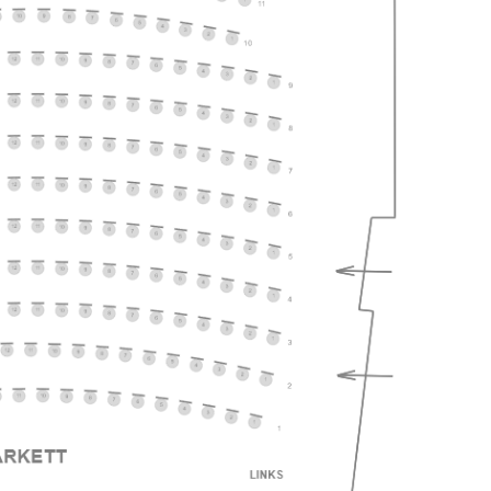
ts
ts