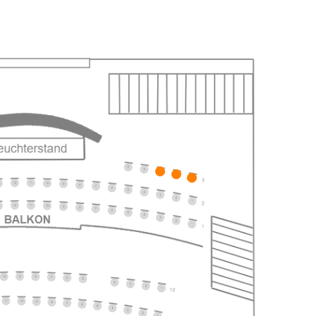
ts
ts
ts