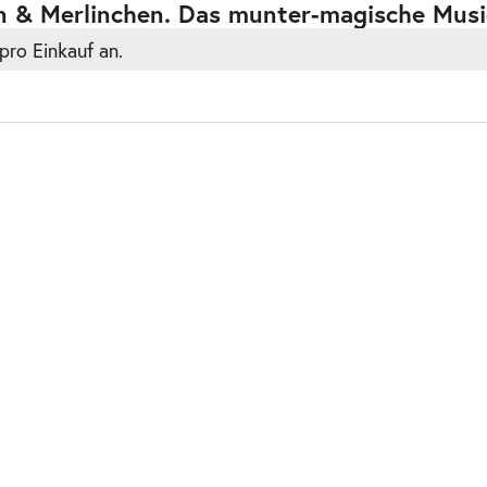
n & Merlinchen. Das munter-magische Music
pro Einkauf an.
ts
ts