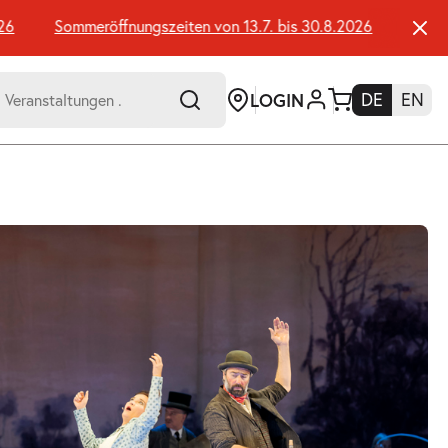
Sommeröffnungszeiten von 13.7. bis 30.8.2026
Sommeröf
LOGIN
DE
EN
-
er:
Umsch+Alt+E
zum
Anspringen