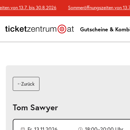
Zum
 von 13.7. bis 30.8.2026
Sommeröffnungszeiten von 13.7. bi
Seiteninhalt
springen
Gutscheine & Komb
Zurück
Tom Sawyer
Fr. 13.11.2026
18:00–20:00 Uhr