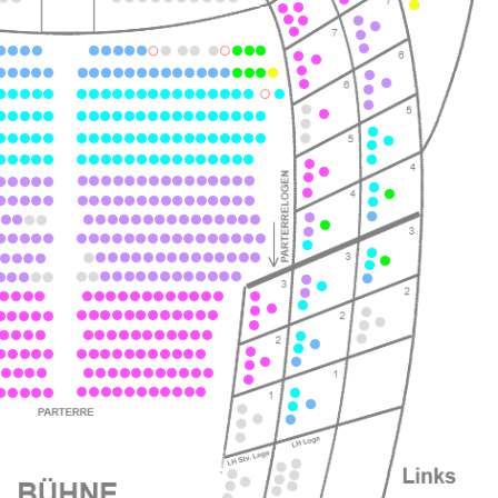
ts
ts