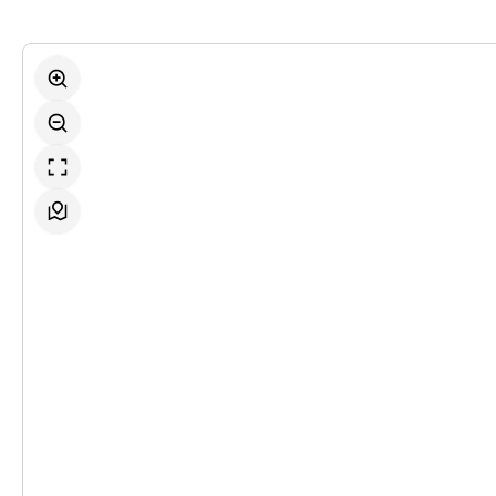
-
Tom Sawyer
Mi.
Mi. 07.10.2026
07.10.2026
Ticke
10:30–12:30 Uhr
-
Tom Sawyer
So.
So. 18.10.2026
18.10.2026
Ticke
11:00–13:00 Uhr
-
Tom Sawyer
So.