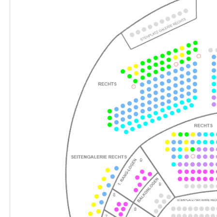
-
Tom Sawyer
Do.
Do. 05.11.2026
05.11.2026
Ticke
10:30–12:30 Uhr
-
Tom Sawyer
Fr.
Fr. 06.11.2026
06.11.2026
Ticke
10:30–12:30 Uhr