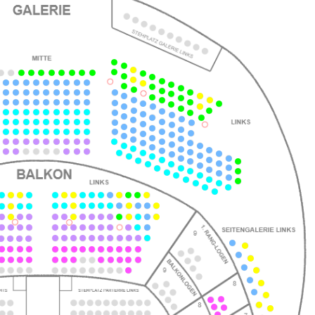
ts
ts