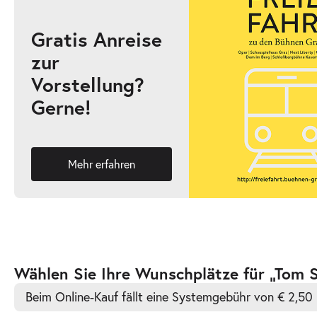
Gratis Anreise
zur
-
Tom Sawyer
Vorstellung?
So.
Gerne!
So. 04.10.2026
04.10.2026
Ticke
11:00–13:00 Uhr
Mehr erfahren
-
Tom Sawyer
So.
So. 04.10.2026
04.10.2026
Ticke
17:00–19:00 Uhr
Zur
Wählen Sie Ihre Wunschplätze für „Tom S
barrierefreien
Beim Online-Kauf fällt eine Systemgebühr von € 2,50 
automatischen
Bestplatzwahl