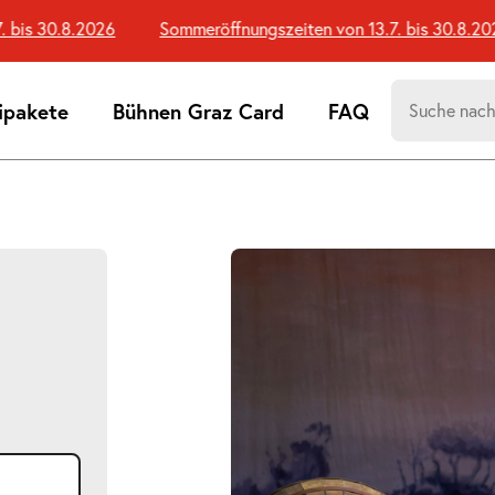
s 30.8.2026
Sommeröffnungszeiten von 13.7. bis 30.8.2026
Suchen
ipakete
Bühnen Graz Card
FAQ
nach:
Suchtreff
Bildergalerie
überspringen