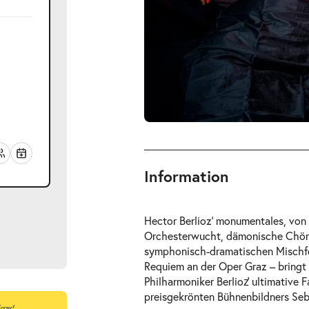
Information
Hector Berlioz’ monumentales, vo
Orchesterwucht, dämonische Chöre
symphonisch-dramatischen Mischfor
Requiem
an der Oper Graz – bring
Philharmoniker Berlioz̛ ultimative
preisgekrönten Bühnenbildners Seb
ts