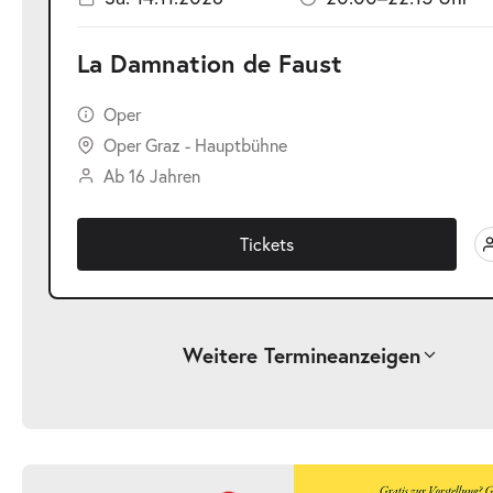
La Damnation de Faust
Oper
Oper Graz - Hauptbühne
Ab 16 Jahren
Tickets
Weitere Termine
anzeigen
-
La Damnation de Faust
Sa.
Sa. 26.09.2026
26.09.2026
Ticke