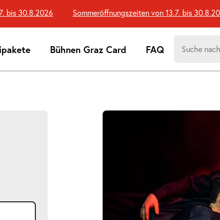
is 30.8.2026
Sommeröffnungszeiten von 13.7. bis 30.8.2026
Suchen
ipakete
Bühnen Graz Card
FAQ
nach:
Suchtreff