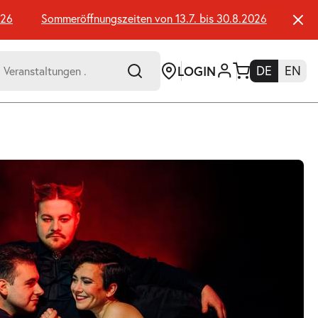
Sommeröffnungszeiten von 13.7. bis 30.8.2026
Sommerö
LOGIN
DE
EN
-
er:
Umsch+Alt+E
zum
Anspringen