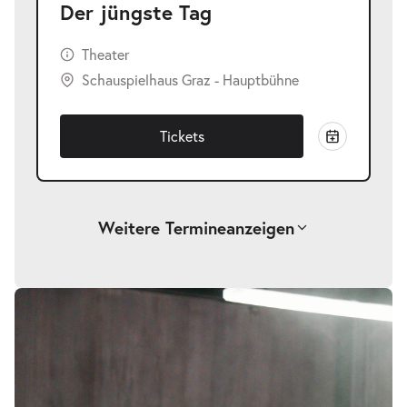
Der jüngste Tag
Theater
Schauspielhaus Graz - Hauptbühne
Tickets
Weitere Termine
anzeigen
-
Der jüngste Tag
Bildergalerie
überspringen
Fr.
Fr. 02.10.2026
02.10.2026
Tickets
19:30–21:00 Uhr