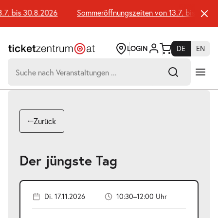
Zum
Seiteninhalt
 bis 30.8.2026
Sommeröffnungszeiten von 13.7. bis 30.8.20
springen
LOGIN
DE
EN
Suchen
nach:
-
Suchtreffer:
Umsch+Alt+E
Zurück
zum
Anspringen
Der jüngste Tag
Di. 17.11.2026
10:30–12:00 Uhr