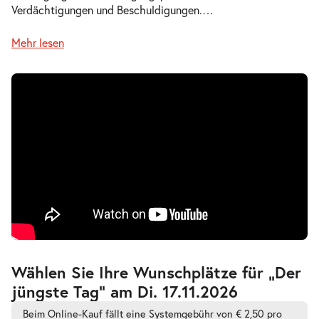
Verdächtigungen und Beschuldigungen.
…
Mehr lesen
Zur
Wählen Sie Ihre Wunschplätze für „Der
barrierefreien
jüngste Tag” am Di. 17.11.2026
automatischen
Bestplatzwahl
Beim Online-Kauf fällt eine Systemgebühr von € 2,50 pro