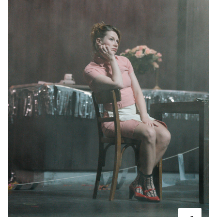
-
Der jüngste Tag
Mi.
Mi. 07.10.2026
07.10.2026
Tickets
19:30–21:00 Uhr
-
Der jüngste Tag
Fr.
Fr. 27.11.2026
27.11.2026
Tickets
18:30–20:00 Uhr