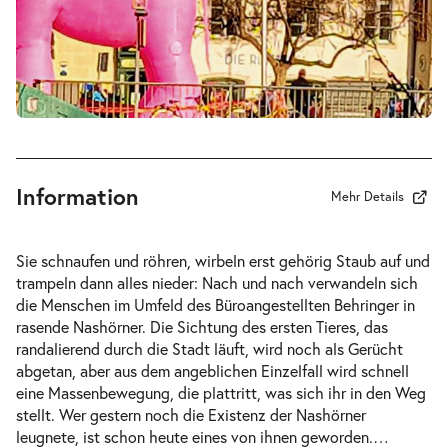
-
Die Nashörner
Mi.
Mi. 21.10.2026
21.10.2026
Tickets
19:30 Uhr
Information
Mehr Details
-
Die Nashörner
Sie schnaufen und röhren, wirbeln erst gehörig Staub auf und
Di.
trampeln dann alles nieder: Nach und nach verwandeln sich
Di. 27.10.2026
27.10.2026
Tickets
die Menschen im Umfeld des Büroangestellten Behringer in
19:30 Uhr
rasende Nashörner. Die Sichtung des ersten Tieres, das
randalierend durch die Stadt läuft, wird noch als Gerücht
abgetan, aber aus dem angeblichen Einzelfall wird schnell
eine Massenbewegung, die plattritt, was sich ihr in den Weg
stellt. Wer gestern noch die Existenz der Nashörner
leugnete, ist schon heute eines von ihnen geworden.
…
-
Die Nashörner