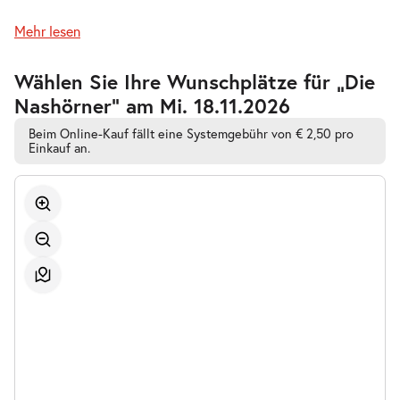
Do.
Mehr lesen
Do. 29.10.2026
29.10.2026
Tickets
19:30 Uhr
Zur
Wählen Sie Ihre Wunschplätze für „Die
barrierefreien
Nashörner” am Mi. 18.11.2026
automatischen
Bestplatzwahl
Beim Online-Kauf fällt eine Systemgebühr von € 2,50 pro
Einkauf an.
-
Die Nashörner
Fr.
Fr. 20.11.2026
20.11.2026
Tickets
19:30 Uhr
-
Die Nashörner
Sa.
Sa. 21.11.2026
21.11.2026
Tickets
19:30 Uhr