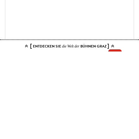
[
]
ENTDECKEN SIE
BÜHNEN GRAZ
die Welt der
Add your tickets to the cart.
You can choose up to 10 tickets for this event. Please select contiguous
seats.
Price ranges