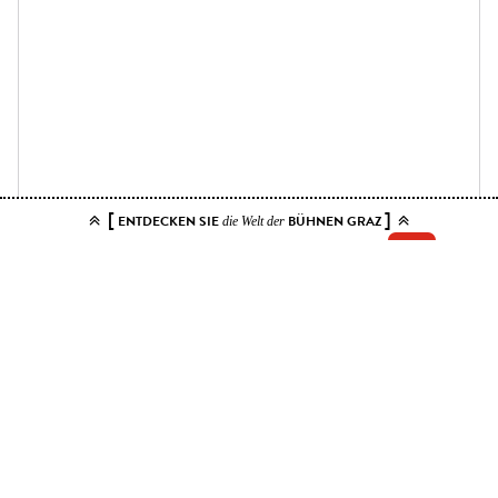
[
]
ENTDECKEN SIE
BÜHNEN GRAZ
die Welt der
Add your tickets to the cart.