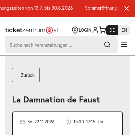
Zum
Seiteninhalt
gszeiten von 13.7. bis 30.8.2026
Sommeröffnungszeiten von
springen
LOGIN
DE
EN
Suchen
nach:
-
Suchtreffer:
Umsch+Alt+E
Zurück
zum
Anspringen
La Damnation de Faust
So. 22.11.2026
15:00–17:15 Uhr