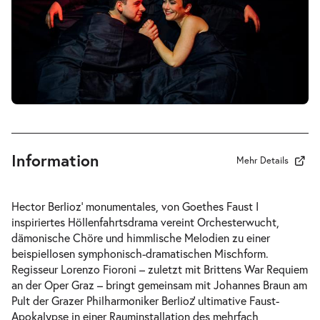
-
La Damnation de Faust
Mi.
Mi. 30.09.2026
30.09.2026
Tickets
20:00–22:15 Uhr
Information
Mehr Details
-
La Damnation de Faust
Hector Berlioz’ monumentales, von Goethes
Faust I
Fr.
inspiriertes Höllenfahrtsdrama vereint Orchesterwucht,
Fr. 02.10.2026
02.10.2026
Tickets
dämonische Chöre und himmlische Melodien zu einer
20:00–22:15 Uhr
beispiellosen symphonisch-dramatischen Mischform.
Regisseur Lorenzo Fioroni – zuletzt mit Brittens
War Requiem
an der Oper Graz – bringt gemeinsam mit Johannes Braun am
Pult der Grazer Philharmoniker Berlioz̛ ultimative Faust-
Apokalypse in einer Rauminstallation des mehrfach