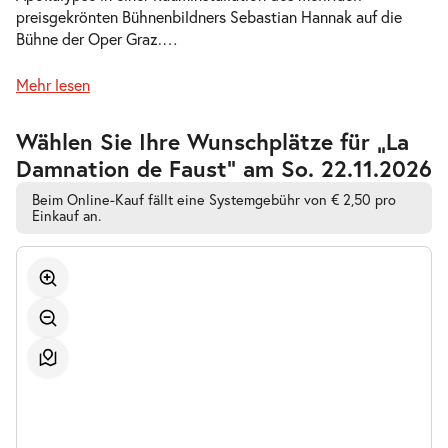
preisgekrönten Bühnenbildners Sebastian Hannak auf die
-
La Damnation de Faust
Bühne der Oper Graz.
…
Do.
Do. 08.10.2026
08.10.2026
Tickets
Mehr lesen
20:00–22:15 Uhr
Zur
Wählen Sie Ihre Wunschplätze für „La
barrierefreien
Damnation de Faust” am So. 22.11.2026
automatischen
Bestplatzwahl
Beim Online-Kauf fällt eine Systemgebühr von € 2,50 pro
-
Einkauf an.
La Damnation de Faust
Mi.
Mi. 14.10.2026
14.10.2026
Tickets
20:00–22:15 Uhr
-
La Damnation de Faust
So.
So. 01.11.2026