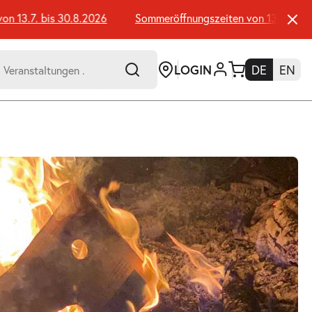
13.7. bis 30.8.2026
Sommeröffnungszeiten von 13.7. bis 30
LOGIN
DE
EN
-
er:
Umsch+Alt+E
zum
Anspringen