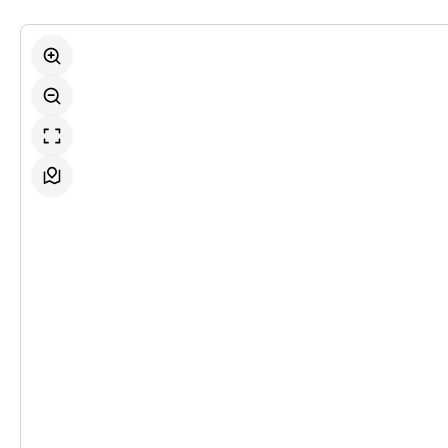
-
Ein Übertritt
Sa.
Sa. 19.12.2026
19.12.2026
Ticke
19:30 Uhr
-
Ein Übertritt
Fr.
Fr. 08.01.2027
08.01.2027
Ticke
19:30 Uhr