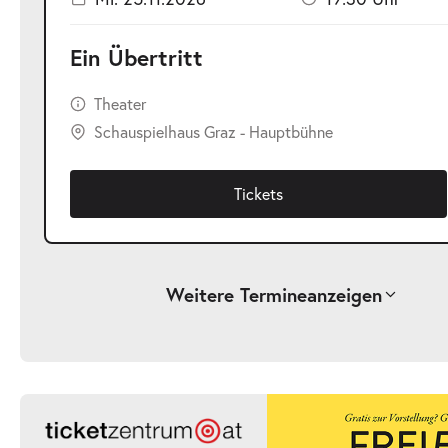
Ein Übertritt
Theater
Schauspielhaus Graz - Hauptbühne
Tickets
Weitere Termine
anzeigen
-
Ein Übertritt
Sa.
Sa. 14.11.2026
14.11.2026
Ticke
19:30 Uhr