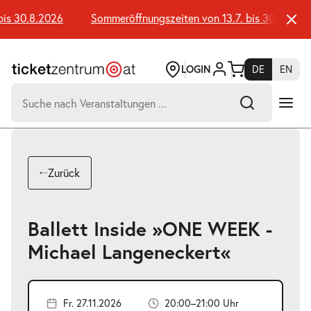
Zum
Seiteninhalt
is 30.8.2026
Sommeröffnungszeiten von 13.7. bis 30.8.2026
springen
LOGIN
DE
EN
Suchen
nach:
-
Suchtreffer:
Umsch+Alt+E
Zurück
zum
Anspringen
Ballett Inside »ONE WEEK -
Michael Langeneckert«
Fr. 27.11.2026
20:00–21:00 Uhr