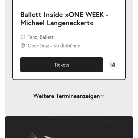
Ballett Inside »ONE WEEK -
Michael Langeneckert«
Tanz, Ballett
Oper Graz - Studiobühne
Tickets
Weitere Termine
anzeigen
Ballett Inside »ONE WEEK - Michael
Bildergalerie
überspringen
-
Langeneckert«
Sa.
Sa. 28.11.2026