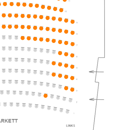
ts
ts