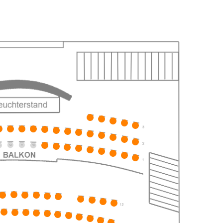
ts
ts
ts