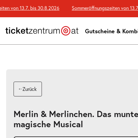
Zum
 von 13.7. bis 30.8.2026
Sommeröffnungszeiten von 13.7. b
Seiteninhalt
springen
Gutscheine & Komb
Zurück
Merlin & Merlinchen. Das munte
magische Musical