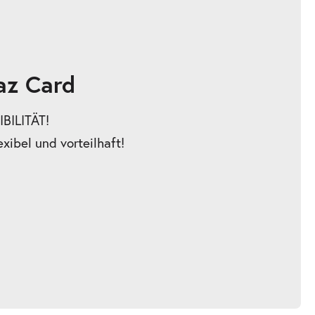
az Card
BILITÄT!
exibel und vorteilhaft!