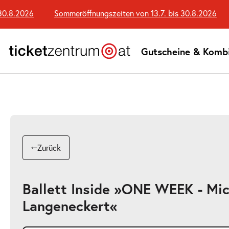
Zum
.8.2026
Sommeröffnungszeiten von 13.7. bis 30.8.2026
Seiteninhalt
springen
Gutscheine & Komb
Zurück
Ballett Inside »ONE WEEK - Mi
Langeneckert«