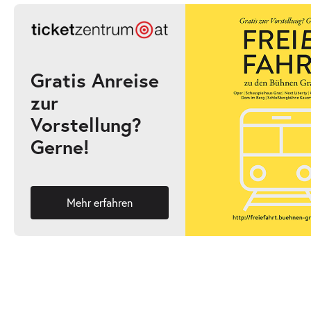
-
Langeneckert«
Fr.
Fr. 27.11.2026
27.11.2026
Ticke
20:00–21:00 Uhr
Gratis Anreise
zur
Vorstellung?
Ballett Inside »NEW MOVES - Jon Ole Olst
Gerne!
-
Heidi Vierthaler«
Do.
Do. 11.02.2027
11.02.2027
Ticke
20:00–21:00 Uhr
Mehr erfahren
Ballett Inside »NEW MOVES - Jon Ole Olst
-
Heidi Vierthaler«