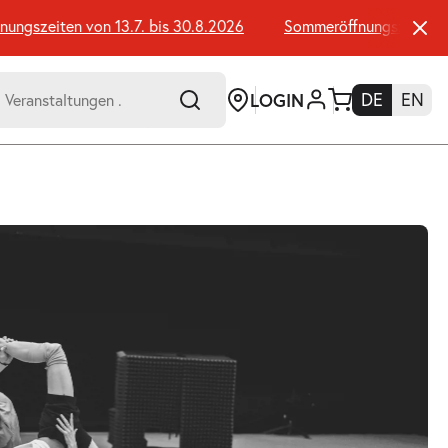
gszeiten von 13.7. bis 30.8.2026
Sommeröffnungszeiten von
LOGIN
DE
EN
-
er:
Umsch+Alt+E
zum
Anspringen