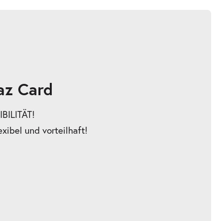
az Card
BILITÄT!
exibel und vorteilhaft!