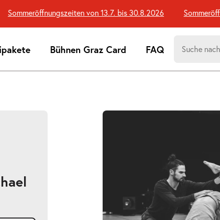
Sommeröffnungszeiten von 13.7. bis 30.8.2026
Sommeröffnun
Suchen
ipakete
Bühnen Graz Card
FAQ
nach:
Suchtreff
Bildergalerie
überspringen
chael