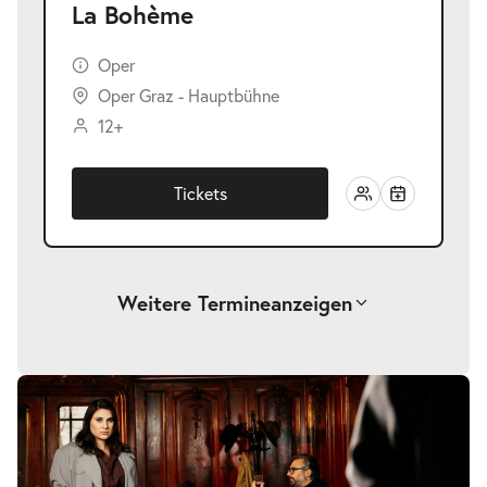
La Bohème
Oper
Oper Graz - Hauptbühne
12+
Tickets
Weitere Termine
anzeigen
-
La Bohème
Sa.
Sa. 28.11.2026
28.11.2026
Tickets
19:30–21:45 Uhr