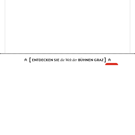
[
]
ENTDECKEN SIE
BÜHNEN GRAZ
die Welt der
Add your tickets to the cart.