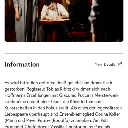
-
La Bohème
Mi.
Mi. 02.12.2026
02.12.2026
Tickets
19:30–21:45 Uhr
Information
Mehr Details
-
La Bohème
Es wird bitterlich gefroren, heiß geliebt und dramatisch
Do.
gestorben! Regisseur Tobias Ribitzki widmet sich nach
Do. 10.12.2026
10.12.2026
Hoffmanns Erzählungen
mit Giacomo Puccinis Meisterwerk
Tickets
19:30–21:45 Uhr
La Bohème
erneut einer Oper, die Künstlertum und
Kunstschaffen in den Fokus stellt. Als eines der legendärsten
Liebespaare überhaupt sind Ensemblemitglied Corina Koller
(Mimì) und Pavel Petrov (Rodolfo) zu erleben. Am Pult
ergründet Chefdirigent Vassilis Christopoulos Puccinis