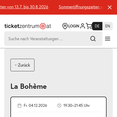
Zum
Seiteninhalt
 von 13.7. bis 30.8.2026
Sommeröffnungszeiten von 13.7. b
springen
LOGIN
DE
EN
Suchen
nach:
-
Suchtreffer:
Umsch+Alt+E
Zurück
zum
Anspringen
La Bohème
Fr. 04.12.2026
19:30–21:45 Uhr