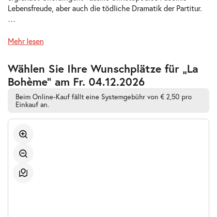
Lebensfreude, aber auch die tödliche Dramatik der Partitur.
-
La Bohème
…
Mi.
Mi. 16.12.2026
16.12.2026
Tickets
Mehr lesen
19:30–21:45 Uhr
Zur
Wählen Sie Ihre Wunschplätze für „La
barrierefreien
Bohème” am Fr. 04.12.2026
automatischen
Bestplatzwahl
Beim Online-Kauf fällt eine Systemgebühr von € 2,50 pro
-
La Bohème
Einkauf an.
So.
So. 20.12.2026
20.12.2026
Tickets
15:00–17:15 Uhr
-
La Bohème
So.
So. 27.12.2026