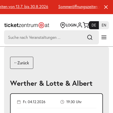
Zum
Seiteninhalt
n von 13.7. bis 30.8.2026
Sommeröffnungszeiten von 13.7. 
springen
LOGIN
DE
EN
Suchen
nach:
-
Suchtreffer:
Umsch+Alt+E
Zurück
zum
Anspringen
Werther & Lotte & Albert
Fr. 04.12.2026
19:30 Uhr