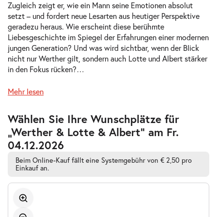
Zugleich zeigt er, wie ein Mann seine Emotionen absolut
Fr.
setzt – und fordert neue Lesarten aus heutiger Perspektive
Fr. 18.12.2026
18.12.2026
Tickets
geradezu heraus. Wie erscheint diese berühmte
19:30 Uhr
Liebesgeschichte im Spiegel der Erfahrungen einer modernen
jungen Generation? Und was wird sichtbar, wenn der Blick
nicht nur Werther gilt, sondern auch Lotte und Albert stärker
in den Fokus rücken?
…
-
Werther & Lotte & Albert
Mehr lesen
Do.
Do. 07.01.2027
07.01.2027
Tickets
Zur
Wählen Sie Ihre Wunschplätze für
barrierefreien
19:30 Uhr
„Werther & Lotte & Albert” am Fr.
automatischen
Bestplatzwahl
04.12.2026
Beim Online-Kauf fällt eine Systemgebühr von € 2,50 pro
Einkauf an.
-
Werther & Lotte & Albert
Mi.
Mi. 13.01.2027
13.01.2027
Tickets
19:30 Uhr