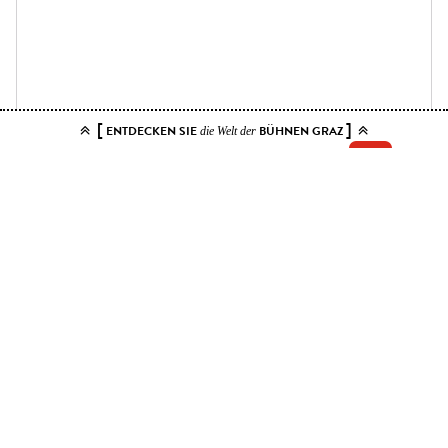
[
]
ENTDECKEN SIE
BÜHNEN GRAZ
die Welt der
Add your tickets to the cart.
You can choose up to 10 tickets for this event. Please select contiguous
seats.
Price ranges
Kat. 1
25 EUR - 50 EUR