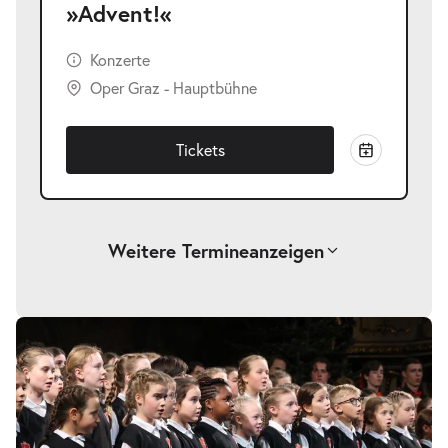
»Advent!«
Konzerte
Oper Graz - Hauptbühne
Tickets
Weitere Termine
anzeigen
-
»Advent!«
So.
So. 06.12.2026
06.12.2026
Tickets
11:00–12:15 Uhr