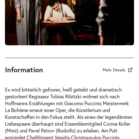
-
La Bohème
Mi.
Mi. 02.12.2026
02.12.2026
Tickets
19:30–21:45 Uhr
Information
Mehr Details
-
La Bohème
Es wird bitterlich gefroren, heiß geliebt und dramatisch
Fr.
gestorben! Regisseur Tobias Ribitzki widmet sich nach
Fr. 04.12.2026
04.12.2026
Hoffmanns Erzählungen
mit Giacomo Puccinis Meisterwerk
Tickets
19:30–21:45 Uhr
La Bohème
erneut einer Oper, die Künstlertum und
Kunstschaffen in den Fokus stellt. Als eines der legendärsten
Liebespaare überhaupt sind Ensemblemitglied Corina Koller
(Mimì) und Pavel Petrov (Rodolfo) zu erleben. Am Pult
ergründet Chefdirigent Vassilis Christopoulos Puccinis