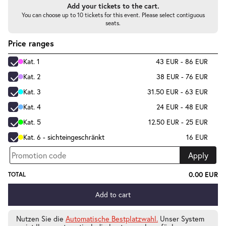
Add your tickets to the cart.
You can choose up to 10 tickets for this event. Please select contiguous
seats.
-
La Bohème
Price ranges
Sa.
Kat. 1
43 EUR - 86 EUR
Sa. 16.01.2027
16.01.2027
Tickets
19:30–21:45 Uhr
Kat. 2
38 EUR - 76 EUR
Kat. 3
31.50 EUR - 63 EUR
Kat. 4
24 EUR - 48 EUR
Kat. 5
12.50 EUR - 25 EUR
-
Kat. 6 - sichteingeschränkt
16 EUR
La Bohème
Mi.
Apply
Mi. 03.02.2027
03.02.2027
Tickets
19:30–21:45 Uhr
0.00 EUR
TOTAL
Add to cart
Nutzen Sie die
Automatische Bestplatzwahl.
Unser System