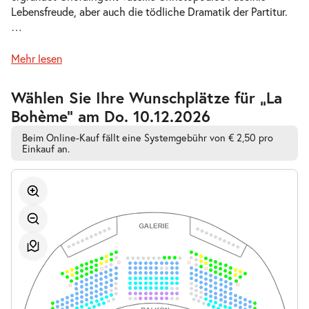
Lebensfreude, aber auch die tödliche Dramatik der Partitur.
-
La Bohème
…
Mi.
Mi. 16.12.2026
16.12.2026
Tickets
Mehr lesen
19:30–21:45 Uhr
Zur
Wählen Sie Ihre Wunschplätze für „La
barrierefreien
Bohème” am Do. 10.12.2026
automatischen
Bestplatzwahl
Beim Online-Kauf fällt eine Systemgebühr von € 2,50 pro
-
La Bohème
Einkauf an.
So.
So. 20.12.2026
20.12.2026
Tickets
15:00–17:15 Uhr
-
La Bohème
So.
So. 27.12.2026