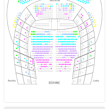
27.12.2026
Tickets
15:00–17:15 Uhr
-
La Bohème
Fr.
Fr. 08.01.2027
08.01.2027
Tickets
19:30–21:45 Uhr
-
La Bohème
Do.
Do. 14.01.2027
14.01.2027
Tickets
19:30–21:45 Uhr