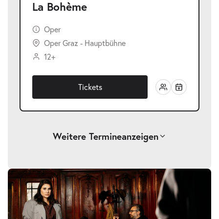
La Bohème
Oper
Oper Graz - Hauptbühne
12+
Tickets
Weitere Termine
anzeigen
-
La Bohème
Sa.
Sa. 28.11.2026
28.11.2026
Tickets
19:30–21:45 Uhr