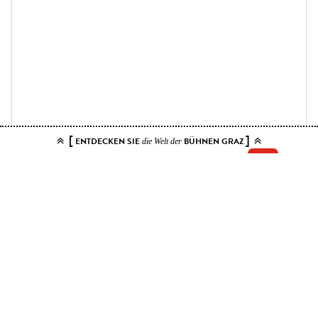
[
]
ENTDECKEN SIE
BÜHNEN GRAZ
die Welt der
Add your tickets to the cart.