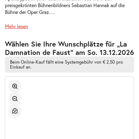
preisgekrönten Bühnenbildners Sebastian Hannak auf die
-
La Damnation de Faust
Bühne der Oper Graz.
…
Do.
Do. 08.10.2026
08.10.2026
Tickets
Mehr lesen
20:00–22:15 Uhr
Zur
Wählen Sie Ihre Wunschplätze für „La
barrierefreien
Damnation de Faust” am So. 13.12.2026
automatischen
Bestplatzwahl
Beim Online-Kauf fällt eine Systemgebühr von € 2,50 pro
-
Einkauf an.
La Damnation de Faust
Mi.
Mi. 14.10.2026
14.10.2026
Tickets
20:00–22:15 Uhr
-
La Damnation de Faust
So.
So. 01.11.2026