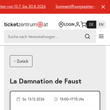
Zum
Seiteninhalt
n von 13.7. bis 30.8.2026
Sommeröffnungszeiten von 13.7. b
springen
LOGIN
DE
EN
Suchen
nach:
-
Suchtreffer:
Umsch+Alt+E
Zurück
zum
Anspringen
La Damnation de Faust
So. 13.12.2026
15:00–17:15 Uhr