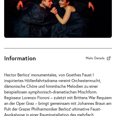
-
La Damnation de Faust
Mi.
Mi. 30.09.2026
30.09.2026
Tickets
20:00–22:15 Uhr
Information
Mehr Details
-
La Damnation de Faust
Hector Berlioz’ monumentales, von Goethes
Faust I
Fr.
inspiriertes Höllenfahrtsdrama vereint Orchesterwucht,
Fr. 02.10.2026
02.10.2026
Tickets
dämonische Chöre und himmlische Melodien zu einer
20:00–22:15 Uhr
beispiellosen symphonisch-dramatischen Mischform.
Regisseur Lorenzo Fioroni – zuletzt mit Brittens
War Requiem
an der Oper Graz – bringt gemeinsam mit Johannes Braun am
Pult der Grazer Philharmoniker Berlioz̛ ultimative Faust-
Apokalypse in einer Rauminstallation des mehrfach