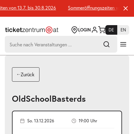
Zum
Seiteninhalt
n von 13.7. bis 30.8.2026
Sommeröffnungszeiten von 13.7. b
springen
LOGIN
DE
EN
Suchen
nach:
-
Suchtreffer:
Umsch+Alt+E
Zurück
zum
Anspringen
OldSchoolBasterds
So. 13.12.2026
19:00 Uhr