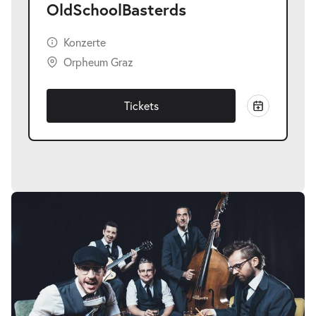
OldSchoolBasterds
Konzerte
Orpheum Graz
Tickets