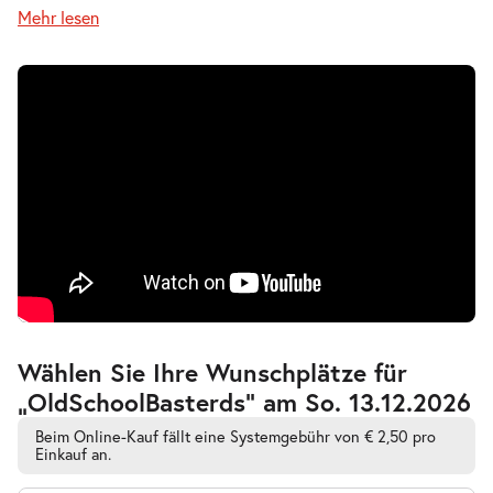
Mehr lesen
Zur
Wählen Sie Ihre Wunschplätze für
barrierefreien
„OldSchoolBasterds” am So. 13.12.2026
automatischen
Bestplatzwahl
Beim Online-Kauf fällt eine Systemgebühr von € 2,50 pro
Einkauf an.