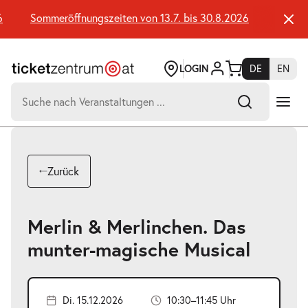
Zum
Seiteninhalt
Sommeröffnungszeiten von 13.7. bis 30.8.2026
Sommeröf
springen
LOGIN
DE
EN
Suchen
nach:
-
Suchtreffer:
Umsch+Alt+E
Zurück
zum
Anspringen
Merlin & Merlinchen. Das
munter-magische Musical
Di. 15.12.2026
10:30–11:45 Uhr