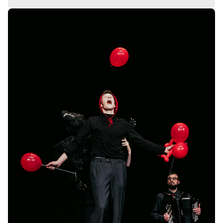
Wolf oder Rotkäppchens
Bildergalerie
überspringen
-
Entscheidung aus dem Bauch heraus
Sa.
Sa. 17.10.2026
17.10.2
Tickets
16:00–17:00 Uhr
Wolf oder Rotkäppchens
-
Entscheidung aus dem Bauch heraus
Mi.
Mi. 16.12.2026
16.12.2
Tickets
16:00–17:00 Uhr