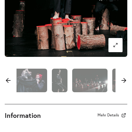
Wolf oder Rotkäppchens
-
Entscheidung aus dem Bauch heraus
Do.
Do. 17.12.2026
17.12.20
Tickets
10:30–11:30 Uhr
Information
Mehr Details