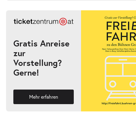
Wolf oder Rotkäppchens Entscheidung aus
-
Bauch heraus
Sa.
Sa. 17.10.2026
17.10.2026
Ticke
16:00–17:00 Uhr
Gratis Anreise
zur
Vorstellung?
Wolf oder Rotkäppchens Entscheidung aus
Gerne!
-
Bauch heraus
Mi.
Mi. 16.12.2026
16.12.2026
Ticke
10:30–11:30 Uhr
Mehr erfahren
Wolf oder Rotkäppchens Entscheidung aus