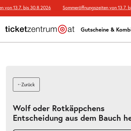
Zum
n 13.7. bis 30.8.2026
Sommeröffnungszeiten von 13.7. bis 
Seiteninhalt
springen
Gutscheine & Komb
Zurück
Wolf oder Rotkäppchens
Entscheidung aus dem Bauch h