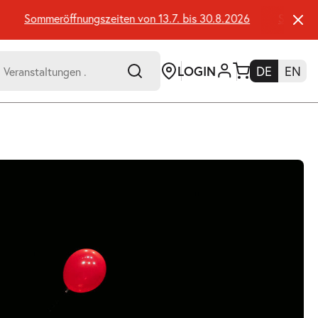
Sommeröffnungszeiten von 13.7. bis 30.8.2026
Sommeröffn
LOGIN
DE
EN
-
er:
Umsch+Alt+E
zum
Anspringen