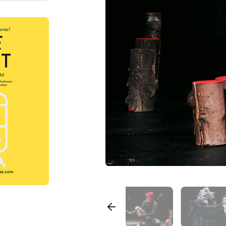
 dem
ts
 dem
ts
 dem