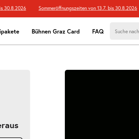
30.8.2026
Sommeröffnungszeiten von 13.7. bis 30.8.2026
Suchen
ipakete
Bühnen Graz Card
FAQ
nach:
Suchtreff
Bildergalerie
überspringen
eraus