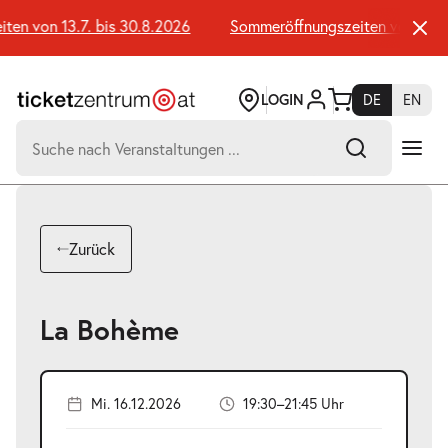
Zum
Seiteninhalt
n von 13.7. bis 30.8.2026
Sommeröffnungszeiten von 13.7. 
springen
LOGIN
DE
EN
Suchen
nach:
-
Suchtreffer:
Umsch+Alt+E
Zurück
zum
Anspringen
La Bohème
Mi. 16.12.2026
19:30–21:45 Uhr