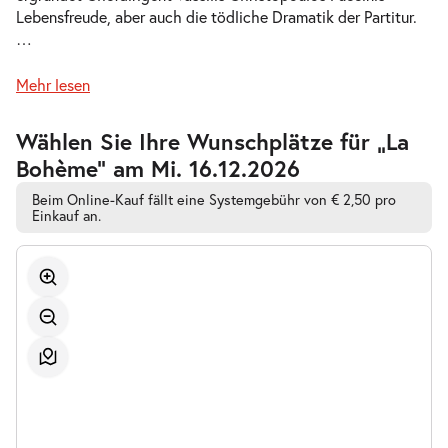
Lebensfreude, aber auch die tödliche Dramatik der Partitur.
-
La Bohème
…
Do.
Do. 10.12.2026
10.12.2026
Tickets
Mehr lesen
19:30–21:45 Uhr
Zur
Wählen Sie Ihre Wunschplätze für „La
barrierefreien
Bohème” am Mi. 16.12.2026
automatischen
Bestplatzwahl
Beim Online-Kauf fällt eine Systemgebühr von € 2,50 pro
-
Einkauf an.
La Bohème
So.
So. 20.12.2026
20.12.2026
Tickets
15:00–17:15 Uhr
-
La Bohème
So.
So. 27.12.2026