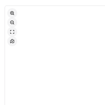
-
Werther & Lotte & Albert
Mi.
Mi. 16.12.2026
16.12.2026
Ticke
10:30 Uhr
-
Werther & Lotte & Albert
Do.
Do. 07.01.2027
07.01.2027
Ticke
19:30 Uhr
-
Werther & Lotte & Albert
Mi.