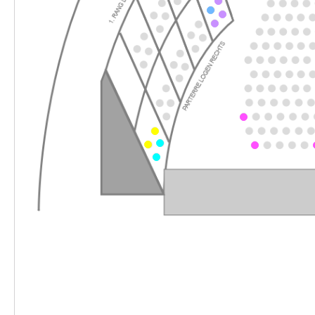
-
Werther & Lotte & Albert
Do.
Do. 18.03.2027
18.03.2027
Ticke
10:30 Uhr