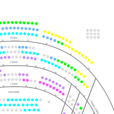
ts
ts