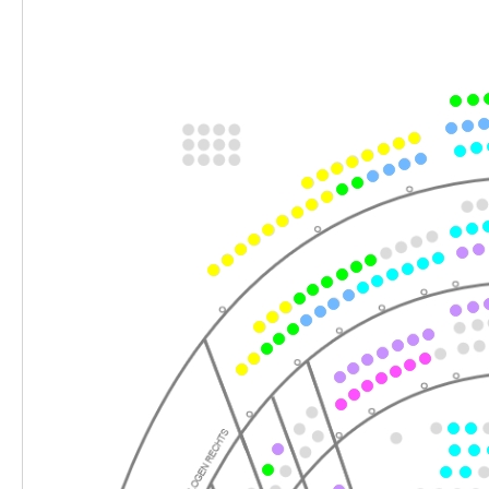
-
Werther & Lotte & Albert
Do.
Do. 25.02.2027
25.02.2027
Ticke
18:30 Uhr
-
Werther & Lotte & Albert
Mi.
Mi. 17.03.2027
17.03.2027
Ticke
18:30 Uhr