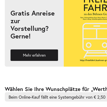
Gratis Anreise
zur
-
Werther & Lotte & Albert
Vorstellung?
Do.
Gerne!
Do. 10.12.2026
10.12.2026
Ticke
18:30 Uhr
Mehr erfahren
-
Werther & Lotte & Albert
Di.
Di. 15.12.2026
15.12.2026
Ticke
Zur
Wählen Sie Ihre Wunschplätze für „Werth
19:30 Uhr
barrierefreien
Beim Online-Kauf fällt eine Systemgebühr von € 2,50 
automatischen
Bestplatzwahl