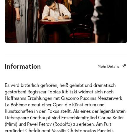
-
La Bohème
Mi.
Mi. 02.12.2026
02.12.2026
Tickets
19:30–21:45 Uhr
Information
Mehr Details
-
La Bohème
Es wird bitterlich gefroren, heiß geliebt und dramatisch
Fr.
gestorben! Regisseur Tobias Ribitzki widmet sich nach
Fr. 04.12.2026
04.12.2026
Hoffmanns Erzählungen
mit Giacomo Puccinis Meisterwerk
Tickets
19:30–21:45 Uhr
La Bohème
erneut einer Oper, die Künstlertum und
Kunstschaffen in den Fokus stellt. Als eines der legendärsten
Liebespaare überhaupt sind Ensemblemitglied Corina Koller
(Mimì) und Pavel Petrov (Rodolfo) zu erleben. Am Pult
ergründet Chefdirigent Vassilis Christopoulos Puccinis