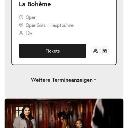
La Bohème
Oper
Oper Graz - Hauptbühne
12+
Tickets
Weitere Termine
anzeigen
-
La Bohème
Sa.
Sa. 28.11.2026
28.11.2026
Tickets
19:30–21:45 Uhr