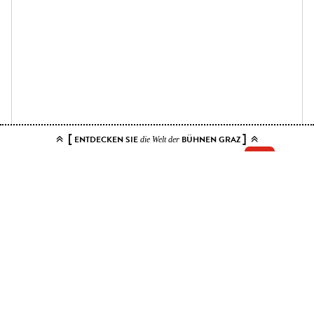
[
]
ENTDECKEN SIE
BÜHNEN GRAZ
die Welt der
Add your tickets to the cart.