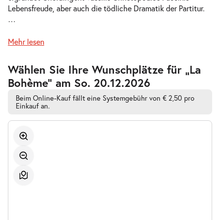
Lebensfreude, aber auch die tödliche Dramatik der Partitur.
-
La Bohème
…
Do.
Do. 10.12.2026
10.12.2026
Tickets
Mehr lesen
19:30–21:45 Uhr
Zur
Wählen Sie Ihre Wunschplätze für „La
barrierefreien
Bohème” am So. 20.12.2026
automatischen
Bestplatzwahl
Beim Online-Kauf fällt eine Systemgebühr von € 2,50 pro
-
La Bohème
Einkauf an.
Mi.
Mi. 16.12.2026
16.12.2026
Tickets
19:30–21:45 Uhr
-
La Bohème
So.
So. 27.12.2026