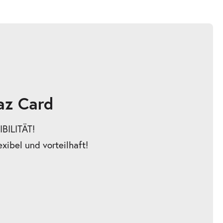
az Card
BILITÄT!
exibel und vorteilhaft!