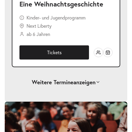
Eine Weihnachtsgeschichte
Kinder- und Jugendprogramm
Next Liberty
ab 6 Jahren
Tickets
Weitere Termine
anzeigen
-
Eine Weihnachtsgeschichte
Fr.
Fr. 18.12.2026
18.12.2026
Tickets
10:30–11:30 Uhr