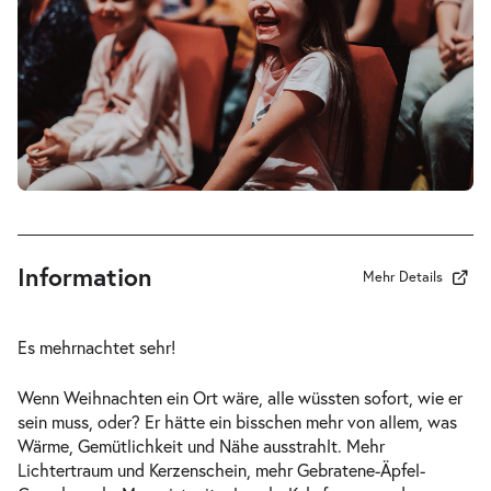
-
Eine Weihnachtsgeschichte
Fr.
Fr. 18.12.2026
18.12.2026
Tickets
14:00–15:00 Uhr
Information
Mehr Details
-
Eine Weihnachtsgeschichte
So.
Es mehrnachtet sehr!
So. 20.12.2026
20.12.2026
Tickets
17:00–18:00 Uhr
Wenn Weihnachten ein Ort wäre, alle wüssten sofort, wie er
sein muss, oder? Er hätte ein bisschen mehr von allem, was
Wärme, Gemütlichkeit und Nähe ausstrahlt. Mehr
Lichtertraum und Kerzenschein, mehr Gebratene-Äpfel-