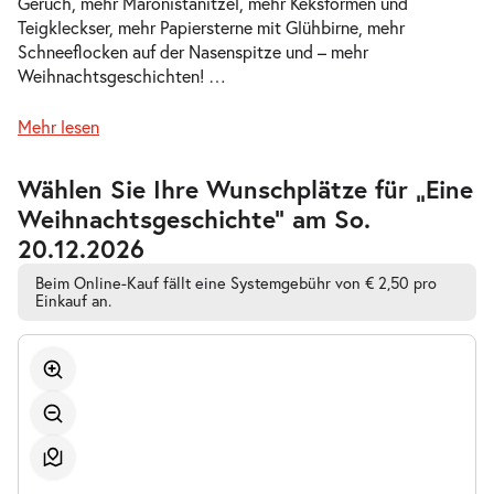
Geruch, mehr Maronistanitzel, mehr Keksformen und
-
Teigkleckser, mehr Papiersterne mit Glühbirne, mehr
Eine Weihnachtsgeschichte
Mo.
Schneeflocken auf der Nasenspitze und – mehr
Mo. 21.12.2026
21.12.2026
Weihnachtsgeschichten!
…
Ausverkauft
09:00–10:00 Uhr
Mehr lesen
Zur
Wählen Sie Ihre Wunschplätze für „Eine
barrierefreien
Weihnachtsgeschichte” am So.
automatischen
Bestplatzwahl
-
Eine Weihnachtsgeschichte
20.12.2026
Mo.
Mo. 21.12.2026
Beim Online-Kauf fällt eine Systemgebühr von € 2,50 pro
21.12.2026
Tickets
Einkauf an.
11:00–12:00 Uhr
-
Eine Weihnachtsgeschichte
Di.
Di. 22.12.2026