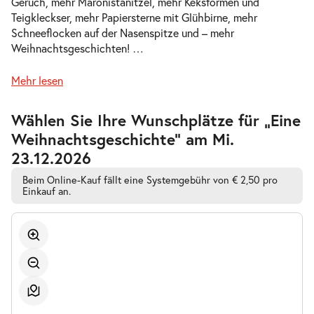
Geruch, mehr Maronistanitzel, mehr Keksformen und
-
Teigkleckser, mehr Papiersterne mit Glühbirne, mehr
Eine Weihnachtsgeschichte
So.
Schneeflocken auf der Nasenspitze und – mehr
So. 20.12.2026
20.12.2026
Weihnachtsgeschichten!
…
Tickets
17:00–18:00 Uhr
Mehr lesen
Zur
Wählen Sie Ihre Wunschplätze für „Eine
barrierefreien
Weihnachtsgeschichte” am Mi.
automatischen
Bestplatzwahl
-
Eine Weihnachtsgeschichte
23.12.2026
Mo.
Mo. 21.12.2026
Beim Online-Kauf fällt eine Systemgebühr von € 2,50 pro
21.12.2026
Ausverkauft
Einkauf an.
09:00–10:00 Uhr
-
Eine Weihnachtsgeschichte
Mo.
Mo. 21.12.2026