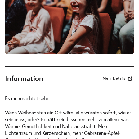
-
Eine Weihnachtsgeschichte
Fr.
Fr. 18.12.2026
18.12.2026
Tickets
14:00–15:00 Uhr
Information
Mehr Details
-
Eine Weihnachtsgeschichte
So.
Es mehrnachtet sehr!
So. 20.12.2026
20.12.2026
Tickets
15:00–16:00 Uhr
Wenn Weihnachten ein Ort wäre, alle wüssten sofort, wie er
sein muss, oder? Er hätte ein bisschen mehr von allem, was
Wärme, Gemütlichkeit und Nähe ausstrahlt. Mehr
Lichtertraum und Kerzenschein, mehr Gebratene-Äpfel-