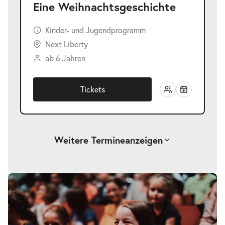
Eine Weihnachtsgeschichte
Kinder- und Jugendprogramm
Next Liberty
ab 6 Jahren
Tickets
Weitere Termine
anzeigen
-
Eine Weihnachtsgeschichte
Fr.
Fr. 18.12.2026
18.12.2026
Tickets
10:30–11:30 Uhr