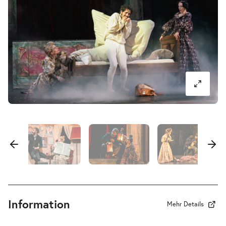
31.12.2026
Tickets
20:30–22:05 Uhr
Frühere Verhältnisse | Von nun an
-
ging’s bergab
Di.
Di. 05.01.2027
05.01.2027
Tickets
19:30–21:05 Uhr
Frühere Verhältnisse | Von nun an
-
ging’s bergab
Information
Sa.
Mehr Details
Sa. 06.02.2027
06.02.2027
Tickets