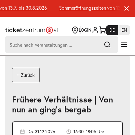
Zum
Seiteninhalt
 13.7. bis 30.8.2026
Sommeröffnungszeiten von 13.7. bis 3
springen
LOGIN
DE
EN
Suchen
nach:
-
Suchtreffer:
Umsch+Alt+E
Zurück
zum
Anspringen
Frühere Verhältnisse | Von
nun an ging’s bergab
Do. 31.12.2026
16:30–18:05 Uhr