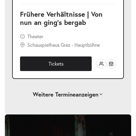
Frühere Verhältnisse | Von
nun an ging’s bergab
Theater
Schauspielhaus Graz - Hauptbühne
Tickets
Weitere Termine
anzeigen
Frühere Verhältnisse | Von nun an
Bildergalerie
überspringen
-
ging’s bergab
Do.
Do. 31.12.2026