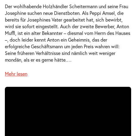
19:30–21:05 Uhr
Der wohlhabende Holzhändler Scheitermann und seine Frau
Josephine suchen neue Dienstboten. Als Peppi Amsel, die
bereits für Josephines Vater gearbeitet hat, sich bewirbt,
wird sie sofort eingestellt. Auch der zweite Bewerber, Anton
Muffl, ist ein alter Bekannter – diesmal vom Herrn des Hauses
Frühere Verhältnisse | Von nun an
–, doch leider kennt Anton ein Geheimnis, das der
-
ging’s bergab
erfolgreiche Geschäftsmann um jeden Preis wahren will:
Mi.
Seine früheren Verhältnisse sind nämlich weit weniger
Mi. 10.03.2027
10.03.2027
Tickets
mondän, als er es gerne hätte.
…
18:30–20:05 Uhr
Mehr lesen