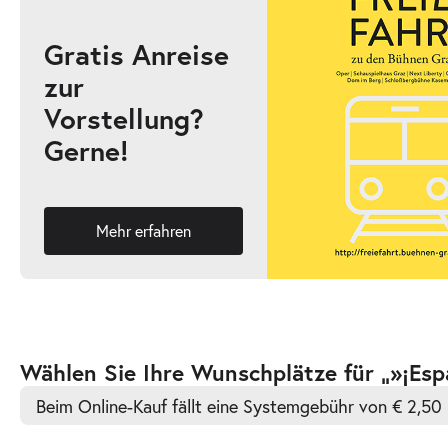
Gratis Anreise
zur
Vorstellung?
Gerne!
Mehr erfahren
Zur
Wählen Sie Ihre Wunschplätze für „»¡Esp
barrierefreien
Beim Online-Kauf fällt eine Systemgebühr von € 2,50 
automatischen
Bestplatzwahl