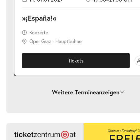
»¡España!«
Konzerte
Oper Graz - Hauptbühne
Tickets
Weitere Termine
anzeigen
-
»¡España!«
Fr.
Fr. 01.01.2027
01.01.2027
Ticke
15:00–17:00 Uhr