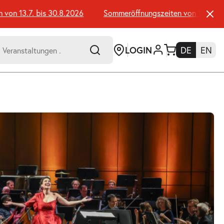
 13.7. bis 30.8.2026
Sommeröffnungszeiten von 13.7. bis 3
LOGIN
DE
EN
-
er:
Umsch+Alt+E
zum
Anspringen