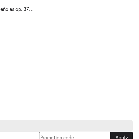
pañolas
op. 37
…
Apply