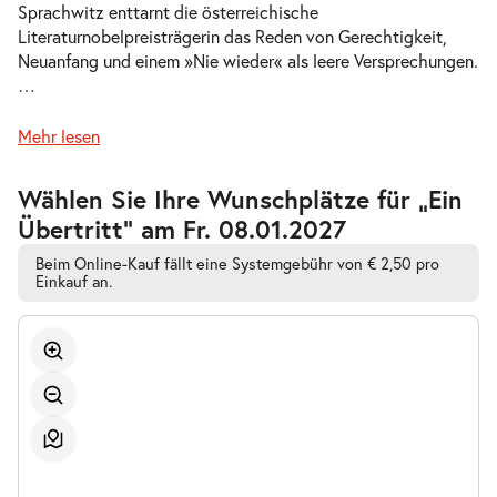
Sprachwitz enttarnt die österreichische
Do.
Literaturnobelpreisträgerin das Reden von Gerechtigkeit,
Do. 26.11.2026
26.11.2026
Tickets
Neuanfang und einem »Nie wieder« als leere Versprechungen.
19:30 Uhr
…
Mehr lesen
Zur
Wählen Sie Ihre Wunschplätze für „Ein
-
Ein Übertritt
barrierefreien
Übertritt” am Fr. 08.01.2027
automatischen
Sa.
Bestplatzwahl
Sa. 19.12.2026
19.12.2026
Tickets
Beim Online-Kauf fällt eine Systemgebühr von € 2,50 pro
Einkauf an.
19:30 Uhr