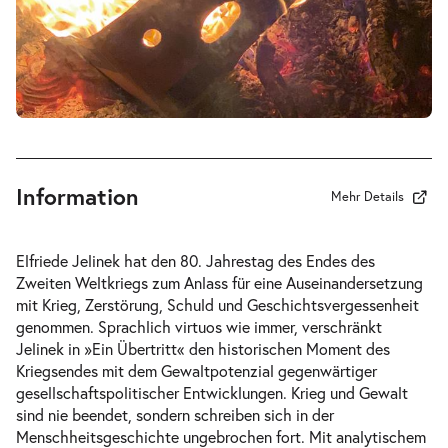
-
Ein Übertritt
Di.
Di. 17.11.2026
17.11.2026
Tickets
19:30 Uhr
Information
Mehr Details
-
Ein Übertritt
Elfriede Jelinek hat den 80. Jahrestag des Endes des
Mi.
Zweiten Weltkriegs zum Anlass für eine Auseinandersetzung
Mi. 25.11.2026
25.11.2026
Tickets
mit Krieg, Zerstörung, Schuld und Geschichtsvergessenheit
19:30 Uhr
genommen. Sprachlich virtuos wie immer, verschränkt
Jelinek in »Ein Übertritt« den historischen Moment des
Kriegsendes mit dem Gewaltpotenzial gegenwärtiger
gesellschaftspolitischer Entwicklungen. Krieg und Gewalt
sind nie beendet, sondern schreiben sich in der
Menschheitsgeschichte ungebrochen fort. Mit analytischem
-
Ein Übertritt