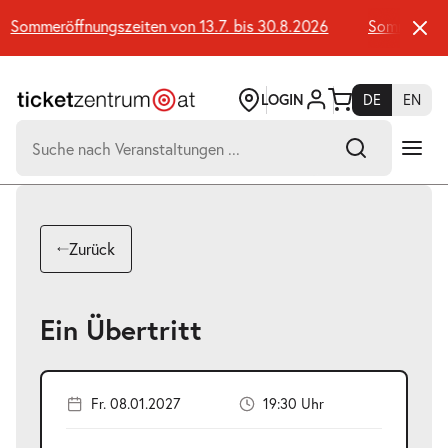
Zum
Seiteninhalt
Sommeröffnungszeiten von 13.7. bis 30.8.2026
Sommeröffnun
springen
LOGIN
DE
EN
Suchen
nach:
-
Suchtreffer:
Umsch+Alt+E
Zurück
zum
Anspringen
Ein Übertritt
Fr. 08.01.2027
19:30 Uhr