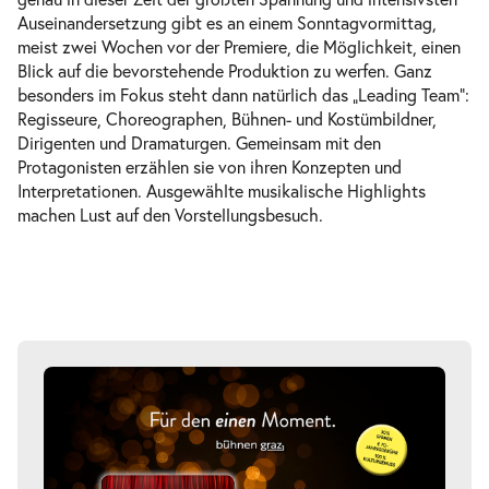
-
Vor der Premiere »Perfect Match«
Auseinandersetzung gibt es an einem Sonntagvormittag,
So.
meist zwei Wochen vor der Premiere, die Möglichkeit, einen
So. 06.12.2026
06.12.202
Blick auf die bevorstehende Produktion zu werfen. Ganz
Tickets
besonders im Fokus steht dann natürlich das „Leading Team“:
11:00–12:15 Uhr
Regisseure, Choreographen, Bühnen- und Kostümbildner,
Dirigenten und Dramaturgen. Gemeinsam mit den
Protagonisten erzählen sie von ihren Konzepten und
Interpretationen. Ausgewählte musikalische Highlights
machen Lust auf den Vorstellungsbesuch.
-
Vor der Premiere »Im Weißen Rössl«
So.
So. 28.02.2027
28.02.2
Tickets
11:00–12:15 Uhr
Vor der Premiere »Monster's
-
Paradise«
So.