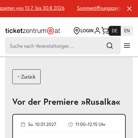
Zum
Seiteninhalt
iten von 13.7. bis 30.8.2026
Sommeröffnungszeiten von 13.
springen
LOGIN
DE
EN
Suchen
nach:
-
Suchtreffer:
Umsch+Alt+E
Zurück
zum
Anspringen
Vor der Premiere »Rusalka«
So. 10.01.2027
11:00–12:15 Uhr