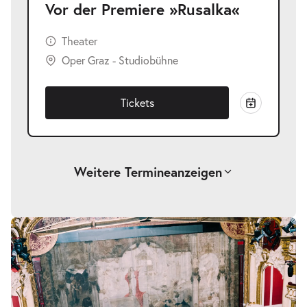
Vor der Premiere »Rusalka«
Theater
Oper Graz - Studiobühne
Tickets
Weitere Termine
anzeigen
Vor der Premiere »La Damnation de
Bildergalerie
überspringen
-
Faust«
So.
So. 06.09.2026
06.09.2026
Tickets
11:00–12:15 Uhr