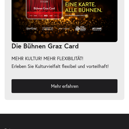
So. 14.03.2027
14.03.2027
Tickets
11:00–12:15 Uhr
Die Bühnen Graz Card
-
Vor der Premiere »Elektra«
So.
MEHR KULTUR! MEHR FLEXIBILITÄT!
So. 02.05.2027
02.05.2027
Tickets
Erleben Sie Kulturvielfalt flexibel und vorteilhaft!
11:00–12:15 Uhr
Mehr erfahren