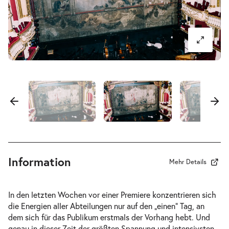
-
Vor der Premiere »Romeo und Julia«
So.
So. 04.10.2026
04.10.2
Tickets
11:00–12:15 Uhr
-
Vor der Premiere »La Bohème«
So.
Information
So. 15.11.2026
Mehr Details
15.11.2026
Tickets
11:00–12:15 Uhr
In den letzten Wochen vor einer Premiere konzentrieren sich
die Energien aller Abteilungen nur auf den „einen“ Tag, an
dem sich für das Publikum erstmals der Vorhang hebt. Und
genau in dieser Zeit der größten Spannung und intensivsten