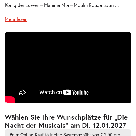
König der Löwen – Mamma Mia – Moulin Rouge u.v.m.
…
Mehr lesen
Zur
Wählen Sie Ihre Wunschplätze für „Die
barrierefreien
Nacht der Musicals” am Di. 12.01.2027
automatischen
Bestplatzwahl
Beim Online-Kauf fällt eine Systemgebühr von € 2,50 pro