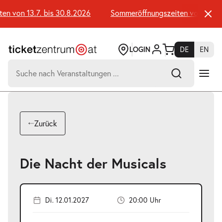
Zum
Seiteninhalt
 von 13.7. bis 30.8.2026
Sommeröffnungszeiten von 13.7. b
springen
LOGIN
DE
EN
Suchen
nach:
-
Suchtreffer:
Umsch+Alt+E
Zurück
zum
Anspringen
Die Nacht der Musicals
Di. 12.01.2027
20:00 Uhr