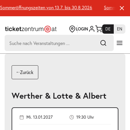
Zum
Seiteninhalt
ommeröffnungszeiten von 13.7. bis 30.8.2026
Sommeröffnungs
springen
LOGIN
DE
EN
Suchen
nach:
-
Suchtreffer:
Umsch+Alt+E
Zurück
zum
Anspringen
Werther & Lotte & Albert
Mi. 13.01.2027
19:30 Uhr