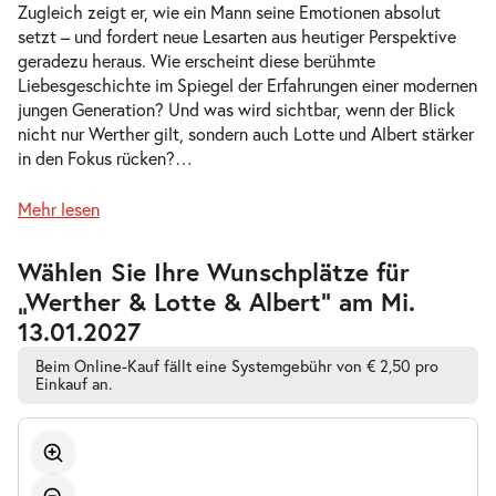
Zugleich zeigt er, wie ein Mann seine Emotionen absolut
Mi.
setzt – und fordert neue Lesarten aus heutiger Perspektive
Mi. 16.12.2026
16.12.2026
Tickets
geradezu heraus. Wie erscheint diese berühmte
10:30 Uhr
Liebesgeschichte im Spiegel der Erfahrungen einer modernen
jungen Generation? Und was wird sichtbar, wenn der Blick
nicht nur Werther gilt, sondern auch Lotte und Albert stärker
in den Fokus rücken?
…
-
Werther & Lotte & Albert
Mehr lesen
Fr.
Fr. 18.12.2026
18.12.2026
Tickets
Zur
Wählen Sie Ihre Wunschplätze für
barrierefreien
19:30 Uhr
„Werther & Lotte & Albert” am Mi.
automatischen
Bestplatzwahl
13.01.2027
Beim Online-Kauf fällt eine Systemgebühr von € 2,50 pro
Einkauf an.
-
Werther & Lotte & Albert
Do.
Do. 07.01.2027
07.01.2027
Tickets
19:30 Uhr