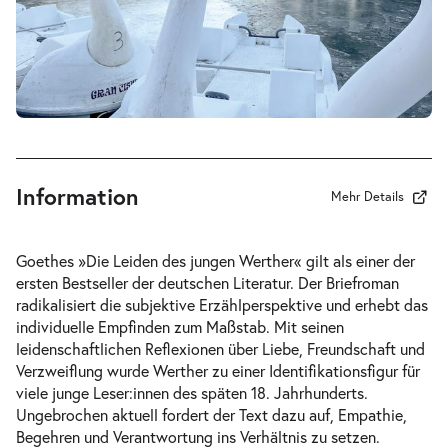
-
Werther & Lotte & Albert
Do.
Do. 10.12.2026
10.12.2026
Tickets
18:30 Uhr
Information
Mehr Details
-
Werther & Lotte & Albert
Goethes »Die Leiden des jungen Werther« gilt als einer der
Di.
ersten Bestseller der deutschen Literatur. Der Briefroman
Di. 15.12.2026
15.12.2026
Tickets
radikalisiert die subjektive Erzählperspektive und erhebt das
19:30 Uhr
individuelle Empfinden zum Maßstab. Mit seinen
leidenschaftlichen Reflexionen über Liebe, Freundschaft und
Verzweiflung wurde Werther zu einer Identifikationsfigur für
viele junge Leser:innen des späten 18. Jahrhunderts.
Ungebrochen aktuell fordert der Text dazu auf, Empathie,
Begehren und Verantwortung ins Verhältnis zu setzen.
-
Werther & Lotte & Albert