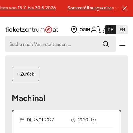
Zum
Seiteninhalt
n von 13.7. bis 30.8.2026
Sommeröffnungszeiten von 13.7. 
springen
LOGIN
DE
EN
Suchen
nach:
Zurück
-
Suchtreffer:
Machinal
Umsch+Alt+E
zum
Anspringen
Di. 26.01.2027
19:30 Uhr