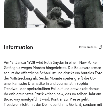
-
Machinal
Mi.
Mi. 03.02.2027
03.02.2027
Tickets
19:30 Uhr
Information
Mehr Details
-
Machinal
Am 12. Januar 1928 wird Ruth Snyder in einem New Yorker
Do.
Gefängnis wegen Mordes hingerichtet. Die Boulevardpresse
Do. 04.02.2027
04.02.2027
Tickets
schürt die öffentliche Schaulust und druckt ein brutales Foto
19:30 Uhr
der Vollstreckung ab. Sechs Monate später greift die US-
amerikanische Dramatikerin und Journalistin Sophie
Treadwell den spektakulären Fall auf und entwickelt daraus
ihr erfolgreichstes Stück »Machinal«, das im selben Jahr am
Broadway uraufgeführt wird. Konträr zur Presse geht
Treadwell nicht mit der Delinquentin ins Gericht, sondern mit
-
Machinal