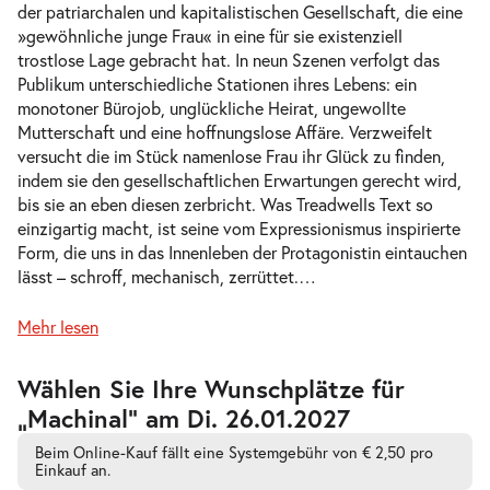
der patriarchalen und kapitalistischen Gesellschaft, die eine
Fr.
»gewöhnliche junge Frau« in eine für sie existenziell
Fr. 05.02.2027
05.02.2027
Tickets
trostlose Lage gebracht hat. In neun Szenen verfolgt das
19:30 Uhr
Publikum unterschiedliche Stationen ihres Lebens: ein
monotoner Bürojob, unglückliche Heirat, ungewollte
Mutterschaft und eine hoffnungslose Affäre. Verzweifelt
versucht die im Stück namenlose Frau ihr Glück zu finden,
indem sie den gesellschaftlichen Erwartungen gerecht wird,
bis sie an eben diesen zerbricht. Was Treadwells Text so
-
Machinal
einzigartig macht, ist seine vom Expressionismus inspirierte
Di.
Di. 23.02.2027
Form, die uns in das Innenleben der Protagonistin eintauchen
23.02.2027
Tickets
lässt – schroff, mechanisch, zerrüttet.
…
19:30 Uhr
Mehr lesen
Zur
Wählen Sie Ihre Wunschplätze für
barrierefreien
„Machinal” am Di. 26.01.2027
-
Machinal
automatischen
Bestplatzwahl
Sa.
Beim Online-Kauf fällt eine Systemgebühr von € 2,50 pro
Sa. 13.03.2027
13.03.2027
Tickets
Einkauf an.
19:30 Uhr