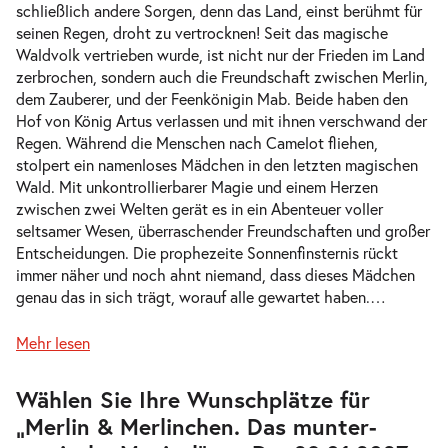
Fr. 27.11.2026
27.11.2026
schließlich andere Sorgen, denn das Land, einst berühmt für
Tickets
10:30–11:45 Uhr
seinen Regen, droht zu vertrocknen! Seit das magische
Waldvolk vertrieben wurde, ist nicht nur der Frieden im Land
zerbrochen, sondern auch die Freundschaft zwischen Merlin,
dem Zauberer, und der Feenkönigin Mab. Beide haben den
Hof von König Artus verlassen und mit ihnen verschwand der
Regen. Während die Menschen nach Camelot fliehen,
Merlin & Merlinchen. Das munter-
stolpert ein namenloses Mädchen in den letzten magischen
-
magische Musical
Wald. Mit unkontrollierbarer Magie und einem Herzen
Fr.
zwischen zwei Welten gerät es in ein Abenteuer voller
Fr. 27.11.2026
27.11.2026
Tickets
seltsamer Wesen, überraschender Freundschaften und großer
17:00–18:15 Uhr
Entscheidungen. Die prophezeite Sonnenfinsternis rückt
immer näher und noch ahnt niemand, dass dieses Mädchen
genau das in sich trägt, worauf alle gewartet haben.
…
Mehr lesen
Merlin & Merlinchen. Das munter-
-
magische Musical
Zur
Wählen Sie Ihre Wunschplätze für
Sa.
barrierefreien
„Merlin & Merlinchen. Das munter-
automatischen
Sa. 28.11.2026
28.11.2026
Tickets
Bestplatzwahl