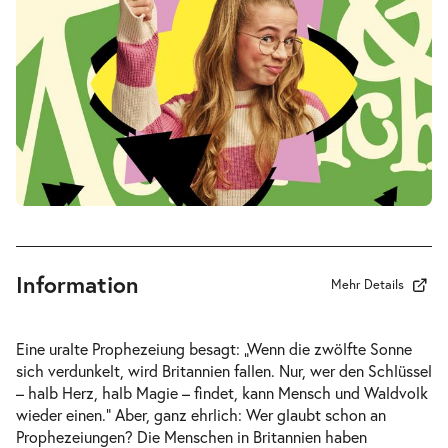
Sa.
Sa. 07.11.2026
07.11.2026
Tickets
16:00–17:15 Uhr
Merlin & Merlinchen. Das munter-
-
magische Musical
Di.
Di. 10.11.2026
10.11.2026
Tickets
10:30–11:45 Uhr
Information
Mehr Details
Eine uralte Prophezeiung besagt: „Wenn die zwölfte Sonne
sich verdunkelt, wird Britannien fallen. Nur, wer den Schlüssel
Merlin & Merlinchen. Das munter-
– halb Herz, halb Magie – findet, kann Mensch und Waldvolk
-
magische Musical
wieder einen.“ Aber, ganz ehrlich: Wer glaubt schon an
Fr.
Prophezeiungen? Die Menschen in Britannien haben