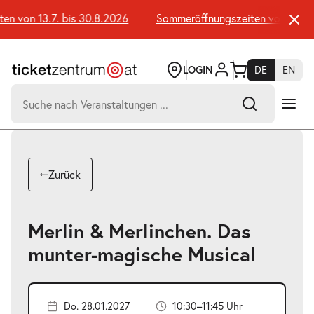
Zum
Seiteninhalt
 von 13.7. bis 30.8.2026
Sommeröffnungszeiten von 13.7. b
springen
LOGIN
DE
EN
Suchen
nach:
-
Suchtreffer:
Umsch+Alt+E
Zurück
zum
Anspringen
Merlin & Merlinchen. Das
munter-magische Musical
Do. 28.01.2027
10:30–11:45 Uhr