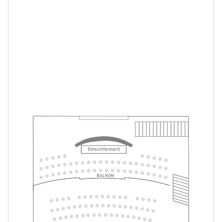
Merlin & Merlinchen. Das munter-
-
magische Musical
Fr.
Fr. 29.01.2027
29.01.2027
Tickets
17:00–18:15 Uhr
Merlin & Merlinchen. Das munter-
-
magische Musical
Fr.
Fr. 12.02.2027
12.02.2027
Tickets
10:30–11:45 Uhr