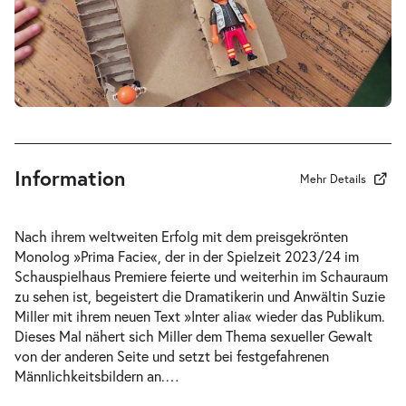
-
Inter alia
Do.
Do. 04.02.2027
04.02.2027
Tickets
20:00 Uhr
Information
Mehr Details
Nach ihrem weltweiten Erfolg mit dem preisgekrönten
Monolog »Prima Facie«, der in der Spielzeit 2023/24 im
Schauspielhaus
Premiere feierte und weiterhin im Schauraum
zu sehen ist, begeistert die Dramatikerin und Anwältin Suzie
Miller mit ihrem neuen Text »Inter alia« wieder das Publikum.
Dieses Mal nähert sich Miller dem Thema sexueller Gewalt
von der anderen Seite und setzt bei festgefahrenen
Männlichkeitsbildern an.
…