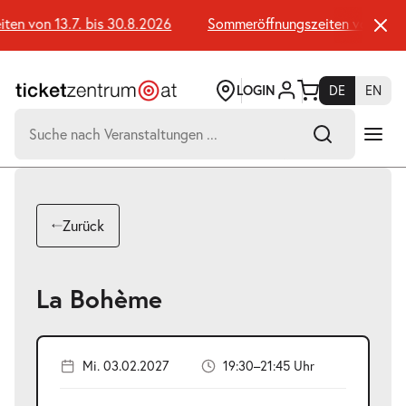
Zum
Seiteninhalt
n von 13.7. bis 30.8.2026
Sommeröffnungszeiten von 13.7. 
springen
LOGIN
DE
EN
Suchen
nach:
-
Suchtreffer:
Umsch+Alt+E
Zurück
zum
Anspringen
La Bohème
Mi. 03.02.2027
19:30–21:45 Uhr