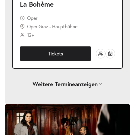
La Bohème
Oper
Oper Graz - Hauptbühne
12+
Tickets
Weitere Termine
anzeigen
-
La Bohème
Sa.
Sa. 28.11.2026
28.11.2026
Tickets
19:30–21:45 Uhr