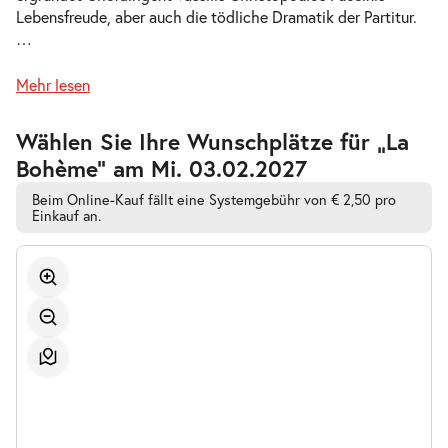
Lebensfreude, aber auch die tödliche Dramatik der Partitur.
-
La Bohème
…
Do.
Do. 10.12.2026
10.12.2026
Tickets
Mehr lesen
19:30–21:45 Uhr
Zur
Wählen Sie Ihre Wunschplätze für „La
barrierefreien
Bohème” am Mi. 03.02.2027
automatischen
Bestplatzwahl
Beim Online-Kauf fällt eine Systemgebühr von € 2,50 pro
-
La Bohème
Einkauf an.
Mi.
Mi. 16.12.2026
16.12.2026
Tickets
19:30–21:45 Uhr
-
La Bohème
So.
So. 20.12.2026