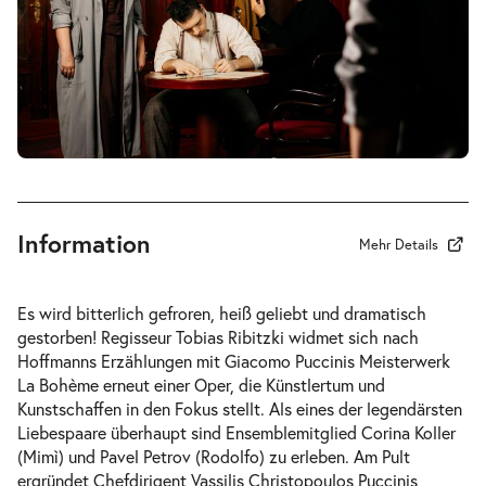
-
La Bohème
Mi.
Mi. 02.12.2026
02.12.2026
Tickets
19:30–21:45 Uhr
Information
Mehr Details
-
La Bohème
Es wird bitterlich gefroren, heiß geliebt und dramatisch
Fr.
gestorben! Regisseur Tobias Ribitzki widmet sich nach
Fr. 04.12.2026
04.12.2026
Hoffmanns Erzählungen
mit Giacomo Puccinis Meisterwerk
Tickets
19:30–21:45 Uhr
La Bohème
erneut einer Oper, die Künstlertum und
Kunstschaffen in den Fokus stellt. Als eines der legendärsten
Liebespaare überhaupt sind Ensemblemitglied Corina Koller
(Mimì) und Pavel Petrov (Rodolfo) zu erleben. Am Pult
ergründet Chefdirigent Vassilis Christopoulos Puccinis