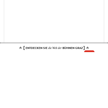
[
]
ENTDECKEN SIE
BÜHNEN GRAZ
die Welt der
Add your tickets to the cart.