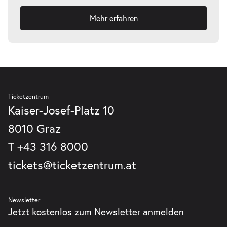
Mehr erfahren
-
Führung durch die Oper
Sa.
Sa. 01.05.2027
01.05.2027
Tickets
17:00 Uhr
Ticketzentrum
Kaiser-Josef-Platz 10
8010 Graz
T
+43 316 8000
-
Führung durch die Oper
tickets@ticketzentrum.at
Sa.
Sa. 05.06.2027
05.06.2027
Tickets
15:00 Uhr
Newsletter
Jetzt kostenlos zum Newsletter anmelden