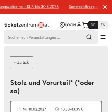
Zum
Seiteninhalt
szeiten von 13.7. bis 30.8.2026
Sommeröffnungszeiten von 1
springen
LOGIN
DE
EN
Suchen
nach:
-
Suchtreffer:
Umsch+Alt+E
Zurück
zum
Anspringen
Stolz und Vorurteil* (*oder
so)
Mi. 10.02.2027
10:30–13:05 Uhr