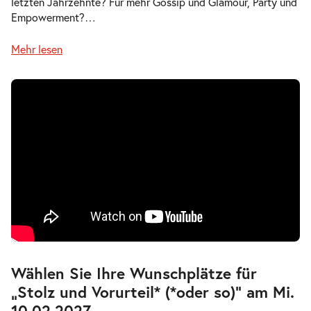
letzten Jahrzehnte? Für mehr Gossip und Glamour, Party und
Empowerment?
…
Mehr lesen
Zur
Wählen Sie Ihre Wunschplätze für
barrierefreien
„Stolz und Vorurteil* (*oder so)” am Mi.
automatischen
Bestplatzwahl
10.02.2027