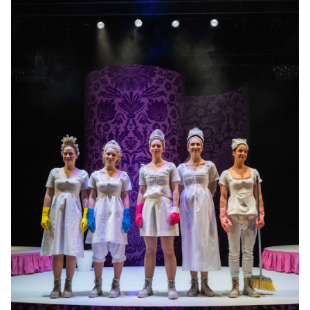
10:30–13:05 Uhr
-
Stolz und Vorurteil* (*oder so)
Sa.
Sa. 23.01.2027
23.01.2027
Ausverkauft
18:00–20:35 Uhr
-
Stolz und Vorurteil* (*oder so)
Di.
Di. 26.01.2027
26.01.2027
Ausverkauft
10:30–13:05 Uhr