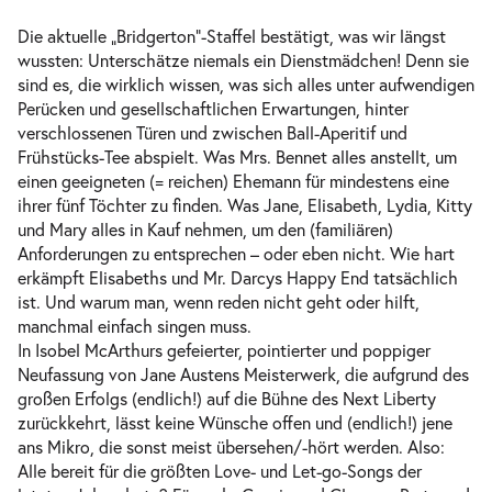
Mi.
Mi. 10.02.2027
Die aktuelle „Bridgerton“-Staffel bestätigt, was wir längst
10.02.2027
Tickets
wussten: Unterschätze niemals ein Dienstmädchen! Denn sie
18:00–20:35 Uhr
sind es, die wirklich wissen, was sich alles unter aufwendigen
Perücken und gesellschaftlichen Erwartungen, hinter
verschlossenen Türen und zwischen Ball-Aperitif und
Frühstücks-Tee abspielt. Was Mrs. Bennet alles anstellt, um
einen geeigneten (= reichen) Ehemann für mindestens eine
-
Stolz und Vorurteil* (*oder so)
ihrer fünf Töchter zu finden. Was Jane, Elisabeth, Lydia, Kitty
Do.
und Mary alles in Kauf nehmen, um den (familiären)
Do. 11.02.2027
11.02.2027
Anforderungen zu entsprechen – oder eben nicht. Wie hart
Ausverkauft
10:30–13:05 Uhr
erkämpft Elisabeths und Mr. Darcys Happy End tatsächlich
ist. Und warum man, wenn reden nicht geht oder hilft,
manchmal einfach singen muss.
In Isobel McArthurs gefeierter, pointierter und poppiger
Neufassung von Jane Austens Meisterwerk, die aufgrund des
großen Erfolgs (endlich!) auf die Bühne des Next Liberty
zurückkehrt, lässt keine Wünsche offen und (endlich!) jene
ans Mikro, die sonst meist übersehen/-hört werden. Also:
Alle bereit für die größten Love- und Let-go-Songs der