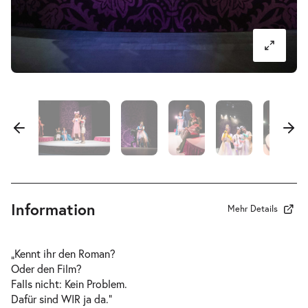
-
Stolz und Vorurteil* (*oder so)
Di.
Di. 26.01.2027
26.01.2027
Ausverkauft
18:00–20:35 Uhr
-
Stolz und Vorurteil* (*oder so)
Mi.
Mi. 27.01.2027
27.01.2027
Ausverkauft
Information
Mehr Details
10:30–13:05 Uhr
„Kennt ihr den Roman?
Oder den Film?
Falls nicht: Kein Problem.
Dafür sind WIR ja da.“
-
Stolz und Vorurteil* (*oder so)