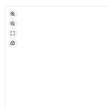
-
Die Schattenpräsidentinnen
Di.
Di. 09.03.2027
09.03.2027
Ticke
19:30 Uhr
-
Die Schattenpräsidentinnen
Fr.
Fr. 19.03.2027
19.03.2027
Ticke
19:30 Uhr