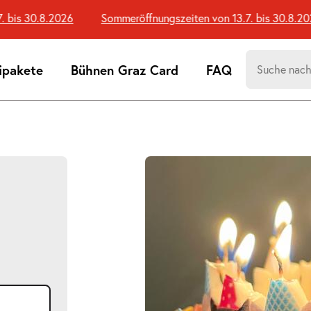
is 30.8.2026
Sommeröffnungszeiten von 13.7. bis 30.8.2026
Suchen
ipakete
Bühnen Graz Card
FAQ
nach:
Suchtreff