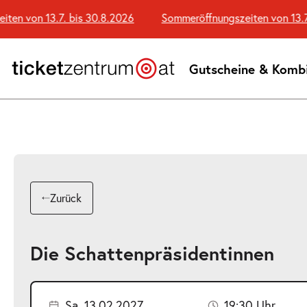
Zum
 von 13.7. bis 30.8.2026
Sommeröffnungszeiten von 13.7. b
Seiteninhalt
springen
Gutscheine & Komb
Zurück
Die Schattenpräsidentinnen
Sa. 13.02.2027
19:30 Uhr