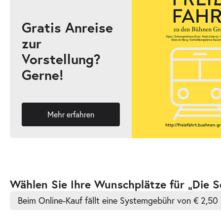
Gratis Anreise
zur
-
Die Schattenpräsidentinnen
Vorstellung?
Mi.
Gerne!
Mi. 03.03.2027
03.03.2027
Ticke
19:30 Uhr
Mehr erfahren
-
Die Schattenpräsidentinnen
Do.
Do. 04.03.2027
04.03.2027
Ticke
Zur
Wählen Sie Ihre Wunschplätze für „Die 
19:30 Uhr
barrierefreien
Beim Online-Kauf fällt eine Systemgebühr von € 2,50 
automatischen
Bestplatzwahl