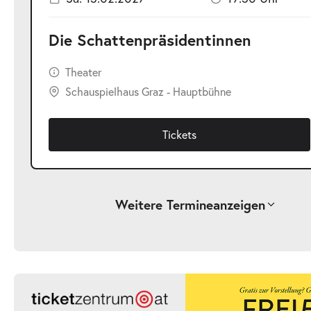
Die Schattenpräsidentinnen
Theater
Schauspielhaus Graz - Hauptbühne
Tickets
Weitere Termine
anzeigen
-
Die Schattenpräsidentinnen
Fr.
Fr. 12.02.2027
12.02.2027
Ticke
19:30 Uhr